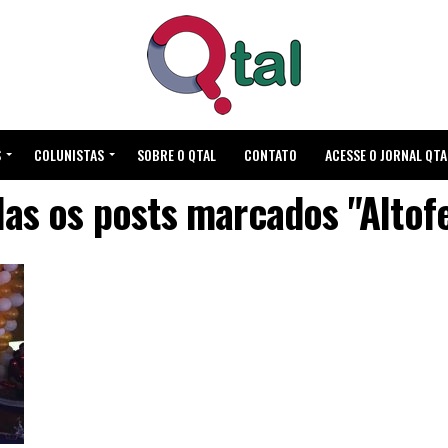
S
COLUNISTAS
SOBRE O QTAL
CONTATO
ACESSE O JORNAL QTA
as os posts marcados "Altof