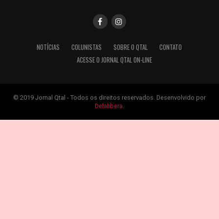
NOTÍCIAS
COLUNISTAS
SOBRE O QTAL
CONTATO
ACESSE O JORNAL QTAL ON-LINE
© 2019 Jornal Qtal - Todos os direitos reservados. Desenvolvido por
Delalibera
.