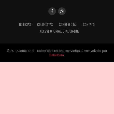
NOTÍCIAS
COLUNISTAS
SOBRE O QTAL
CONTATO
ACESSE O JORNAL QTAL ON-LINE
© 2019 Jornal Qtal - Todos os direitos reservados. Desenvolvido por
Delalibera
.