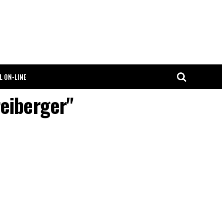
L ON-LINE
eiberger"