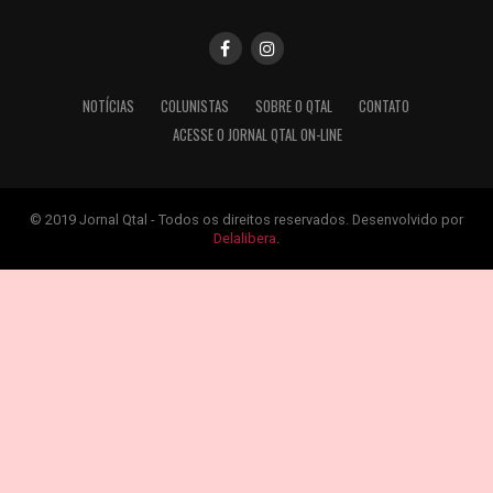
NOTÍCIAS
COLUNISTAS
SOBRE O QTAL
CONTATO
ACESSE O JORNAL QTAL ON-LINE
© 2019 Jornal Qtal - Todos os direitos reservados. Desenvolvido por
Delalibera
.