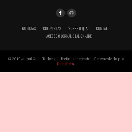
NOTÍCIAS
COLUNISTAS
SOBRE O QTAL
CONTATO
ACESSE O JORNAL QTAL ON-LINE
© 2019 Jornal Qtal - Todos os direitos reservados. Desenvolvido por
Delalibera
.