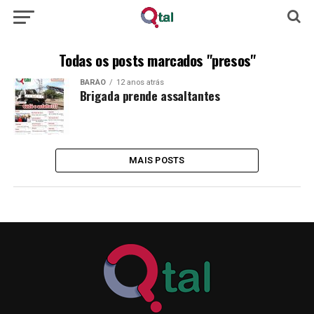
Todas os posts marcados "presos"
BARÃO
12 anos atrás
Brigada prende assaltantes
MAIS POSTS