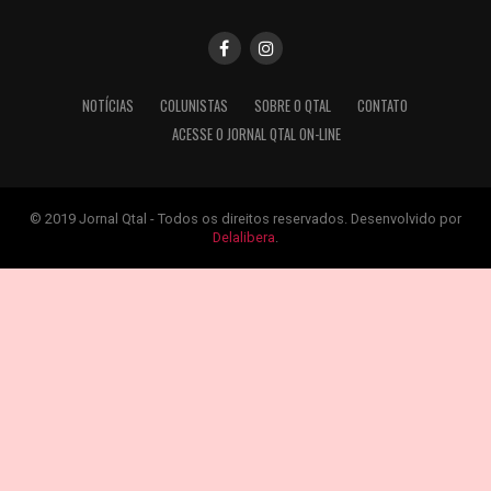
NOTÍCIAS
COLUNISTAS
SOBRE O QTAL
CONTATO
ACESSE O JORNAL QTAL ON-LINE
© 2019 Jornal Qtal - Todos os direitos reservados. Desenvolvido por
Delalibera
.