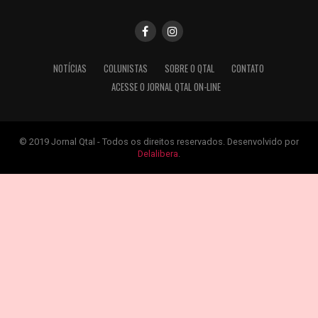
NOTÍCIAS
COLUNISTAS
SOBRE O QTAL
CONTATO
ACESSE O JORNAL QTAL ON-LINE
© 2019 Jornal Qtal - Todos os direitos reservados. Desenvolvido por
Delalibera
.