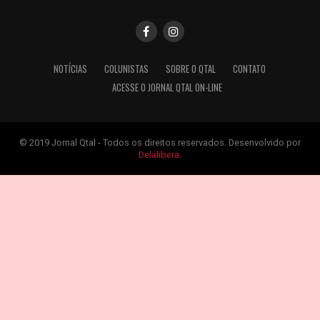
NOTÍCIAS
COLUNISTAS
SOBRE O QTAL
CONTATO
ACESSE O JORNAL QTAL ON-LINE
© 2019 Jornal Qtal - Todos os direitos reservados. Desenvolvido por
Delalibera
.