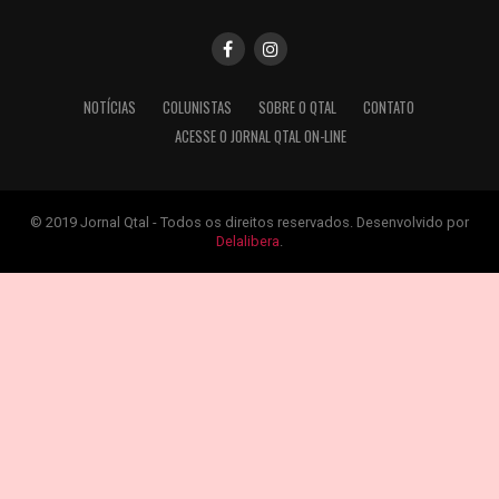
NOTÍCIAS
COLUNISTAS
SOBRE O QTAL
CONTATO
ACESSE O JORNAL QTAL ON-LINE
© 2019 Jornal Qtal - Todos os direitos reservados. Desenvolvido por
Delalibera
.