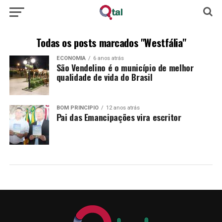
Todas os posts marcados "Westfália"
ECONOMIA
6 anos atrás
São Vendelino é o município de melhor
qualidade de vida do Brasil
BOM PRINCÍPIO
12 anos atrás
Pai das Emancipações vira escritor