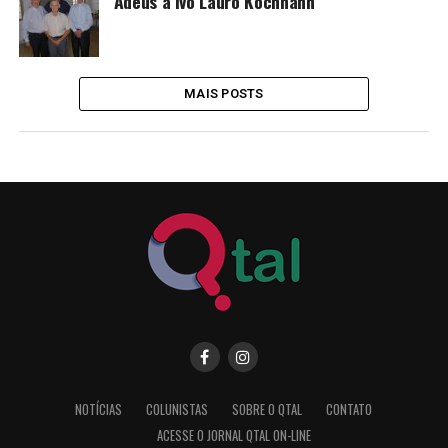
Adeus a Ivo Lauro Kochhann
MAIS POSTS
NOTÍCIAS
COLUNISTAS
SOBRE O QTAL
CONTATO
ACESSE O JORNAL QTAL ON-LINE