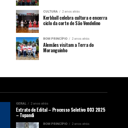
CULTURA
2 anos atrás
Kerbball celebra cultura e encerra
ciclo da corte de São Vendelino
BOM PRINCÍPIO
2 anos atrás
Alemães visitam a Terra do
Moranguinho
GERAL
2 anos atrás
Extrato de Edital – Processo Seletivo 003 2025
– Tupandi
BOM PRINCÍPIO
2 anos atrás