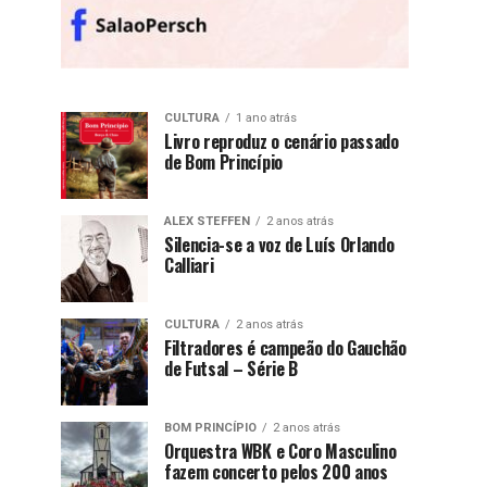
CULTURA
1 ano atrás
Livro reproduz o cenário passado
de Bom Princípio
ALEX STEFFEN
2 anos atrás
Silencia-se a voz de Luís Orlando
Calliari
CULTURA
2 anos atrás
Filtradores é campeão do Gauchão
de Futsal – Série B
BOM PRINCÍPIO
2 anos atrás
Orquestra WBK e Coro Masculino
fazem concerto pelos 200 anos