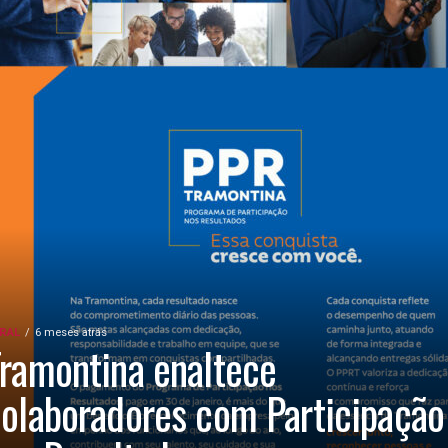
RAL
6 meses atrás
ramontina enaltece
olaboradores com Participação