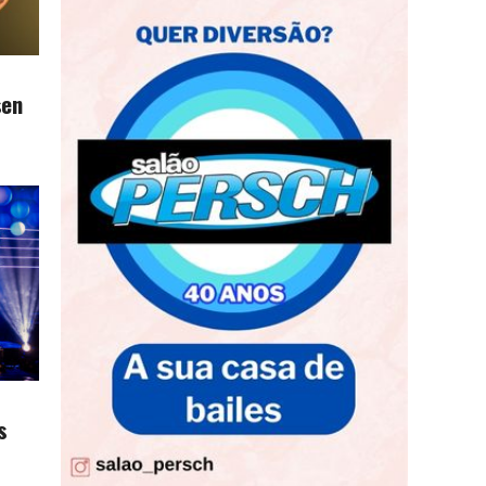
sen
s