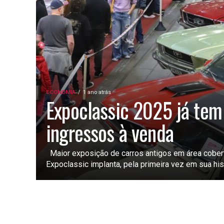
ECONOMIA
1 ano atrás
Expoclassic 2025 já tem
ingressos à venda
Maior exposição de carros antigos em área coberta
Expoclassic implanta, pela primeira vez em sua histó
PARECI NOVO
4 anos atrás