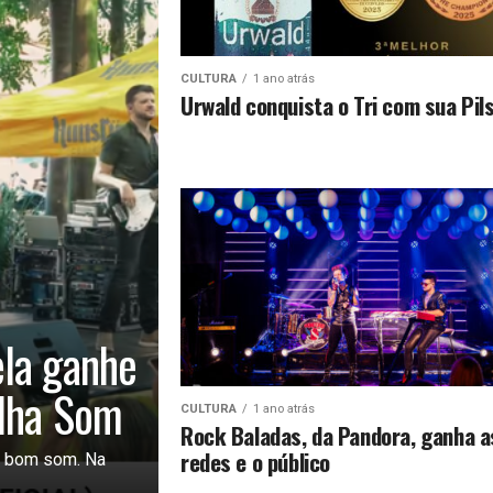
CULTURA
1 ano atrás
Urwald conquista o Tri com sua Pil
ela ganhe
ilha Som
CULTURA
1 ano atrás
Rock Baladas, da Pandora, ganha a
redes e o público
e bom som. Na