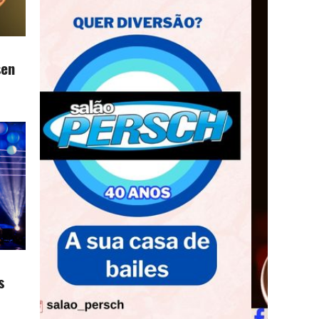
sen
s