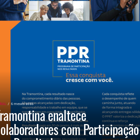
RAL
6 meses atrás
ramontina enaltece
olaboradores com Participação