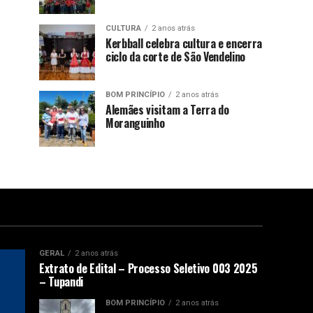
CULTURA
2 anos atrás
Kerbball celebra cultura e encerra
ciclo da corte de São Vendelino
BOM PRINCÍPIO
2 anos atrás
Alemães visitam a Terra do
Moranguinho
GERAL
2 anos atrás
Extrato de Edital – Processo Seletivo 003 2025
– Tupandi
BOM PRINCÍPIO
2 anos atrás