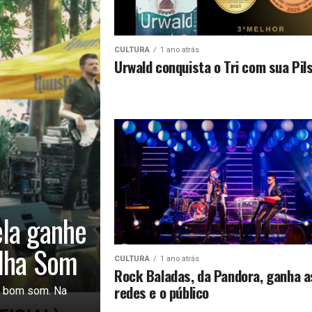
CULTURA
1 ano atrás
Urwald conquista o Tri com sua Pil
ela ganhe
ilha Som
CULTURA
1 ano atrás
Rock Baladas, da Pandora, ganha a
redes e o público
e bom som. Na