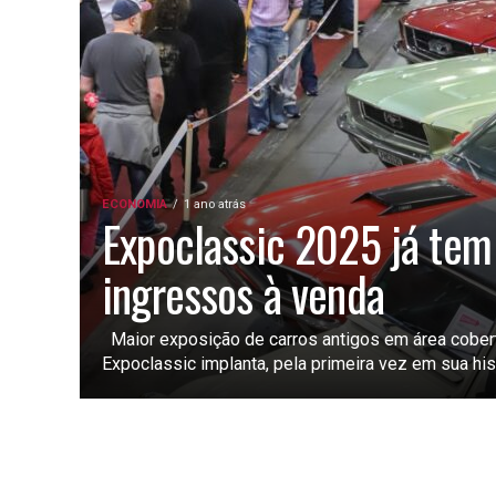
ECONOMIA
1 ano atrás
Expoclassic 2025 já tem
ingressos à venda
Maior exposição de carros antigos em área coberta
Expoclassic implanta, pela primeira vez em sua histó
PARECI NOVO
4 anos atrás