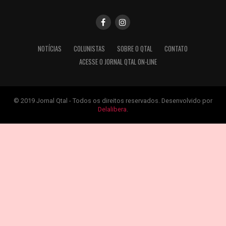
NOTÍCIAS
COLUNISTAS
SOBRE O QTAL
CONTATO
ACESSE O JORNAL QTAL ON-LINE
© 2019 Jornal Qtal - Todos os direitos reservados. Desenvolvido por
Delalibera
.