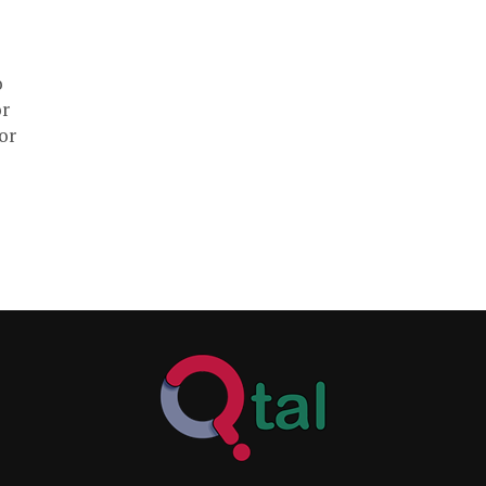
o
or
or