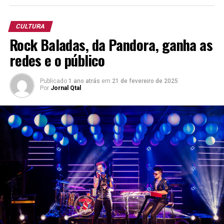
South Beer Cup 2025
(Copa Libertadores)
CULTURA
Pilsen “Premium Lager”
Rock Baladas, da Pandora, ganha as
redes e o público
13º Concurso Brasileiro da Cerveja.
Porter
Publicado
1 ano atrás
em
21 de fevereiro de 2025
Oktoberfest
Por
Jornal Qtal
Kellerbier Naturtrüb