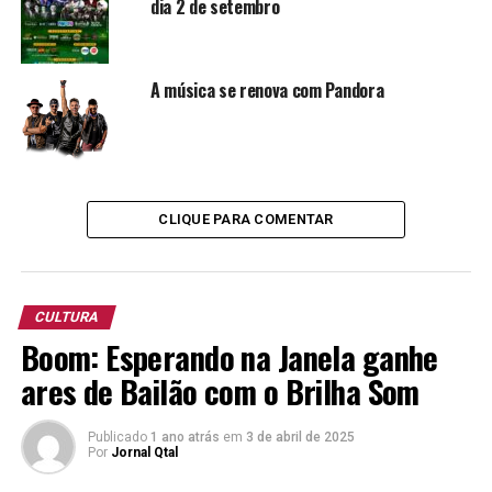
dia 2 de setembro
A vida que não lhe foi nada fácil quando jovem inspira para
A música se renova com Pandora
que adentre uma outra
vibe
agora. Fazendo palestras em
escolas e comunidades, apresentando as facetas do
mundo e provando que artistas não são frutos do acaso
e/ou vivem apenas momentos fabulosos.
Vocalista da banda Pandora, Xandi, curte a vida com os
CLIQUE PARA COMENTAR
parceiros de palco, tendo na esposa e no filho o seu
esteio, claro, sem perder o atento olhar aos familiares, em
especial a mãe e a irmã.
CULTURA
Boom: Esperando na Janela ganhe
ares de Bailão com o Brilha Som
Publicado
1 ano atrás
em
3 de abril de 2025
Por
Jornal Qtal