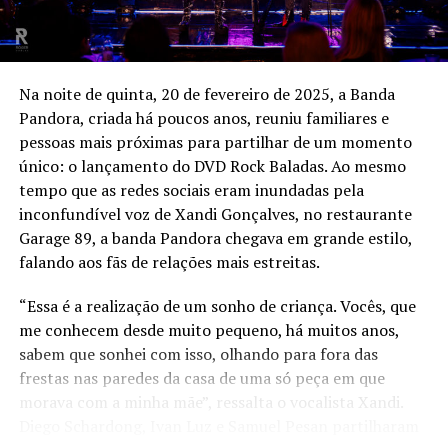
Na noite de quinta, 20 de fevereiro de 2025, a Banda
Pandora, criada há poucos anos, reuniu familiares e
pessoas mais próximas para partilhar de um momento
único: o lançamento do DVD Rock Baladas. Ao mesmo
tempo que as redes sociais eram inundadas pela
inconfundível voz de Xandi Gonçalves, no restaurante
Garage 89, a banda Pandora chegava em grande estilo,
falando aos fãs de relações mais estreitas.
“Essa é a realização de um sonho de criança. Vocês, que
me conhecem desde muito pequeno, há muitos anos,
sabem que sonhei com isso, olhando para fora das
frestas nas paredes da casa de uma só peça em que
morava com a minha mãe”, ressalta o vocalista Xandi.
Diego Schardong, Ivan Luz e Samuel Pesan partilharam