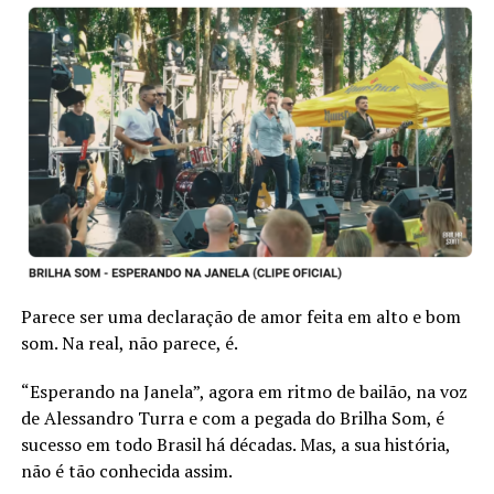
E assim, de sonho leve, encarou outro sonho de menino
em 2023. Partiu para as ondas da Rádio Comunidade do
Parece ser uma declaração de amor feita em alto e bom
Vale, de Bom Princípio, apresentando um programa diário,
som. Na real, não parece, é.
com direito a
flash back
musical e também interpretações
ao vivo. No programa
Mapa da Felicidade
, que vai ao ar de
“Esperando na Janela”, agora em ritmo de bailão, na voz
segunda a sexta, das 12h às 14h, Xandi conta com
de Alessandro Turra e com a pegada do Brilha Som, é
apoiadores diversos e claro, com grande participação do
sucesso em todo Brasil há décadas. Mas, a sua história,
público, afinal, realiza o que mais gosta: interagir com o
não é tão conhecida assim.
público e passar mensagens positivas.