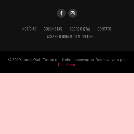
NOTÍCIAS
COLUNISTAS
SOBRE O QTAL
CONTATO
ACESSE O JORNAL QTAL ON-LINE
© 2019 Jornal Qtal - Todos os direitos reservados. Desenvolvido por
Delalibera
.