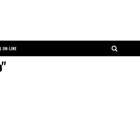
L ON-LINE
o"