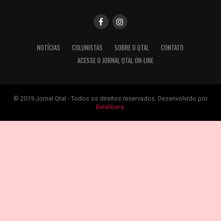
NOTÍCIAS
COLUNISTAS
SOBRE O QTAL
CONTATO
ACESSE O JORNAL QTAL ON-LINE
© 2019 Jornal Qtal - Todos os direitos reservados. Desenvolvido por
Delalibera
.