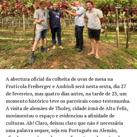
A safra das uvas de mesa, no Canto Canela, inicia
oficialmente em 16 de fevereiro de 2024, mas o encanto
das vinhas supera tempo e espaço. As imagens da
colheita feitas pelos visitantes há anos inundam as redes
sociais, maravilham a todos, mas tenha você leitor uma
só certeza: o visual é apenas uma das muitas sensações
que se tem por lá.
A abertura oficial da colheita de uvas de mesa na
Frutícola Freiberger e Andrioli será nesta sexta, dia 27
de fevereiro, mas quatro dias antes, na tarde de 23, um
momento histórico teve os parreirais como testemunha.
A visita de alemães de Tholey, cidade irmã de Alto Feliz,
movimentou o espaço e evidenciou a afinidade de
culturas. Ah! Claro, deixou claro que não é necessária
uma palavra sequer, seja em Português ou Alemão,