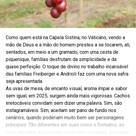
Como quem está na Capela Sistina, no Vaticano, vendo a
mão de Deus e a mão do homem prestes a se tocarem, ali,
sentados, em meio a um gramado, com uma cesta de
piquenique, famílias desfrutam da simplicidade e da
quase perfeição. O toque de divino no trabalho incansável
das famílias Freiberger e Andrioli faz com uma nova safra
seja apresentada.
As uvas de mesa, de encanto visual, aroma ímpar e sabor
sem igual, em 2025, surgem ainda mais vigorosas. Cachos
irretocáveis convidam sem dizer uma palavra. Sim, são
instagramáveis. Sim, aceitam ser pano de fundo nos
cenários, quando poderiam muito bem ser personagens
principais. Tão diferentes em suas cores e formatos, as
uvas, em meio às parreiras muito bem cuidadas, encantam