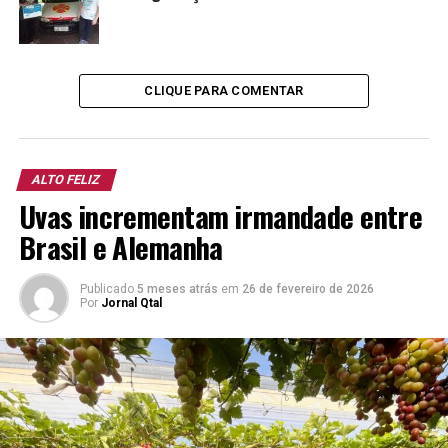
e encantamento.
CLIQUE PARA COMENTAR
ALTO FELIZ
Uvas incrementam irmandade entre
Brasil e Alemanha
Publicado
5 meses atrás
em
26 de fevereiro de 2026
Por
Jornal Qtal
Tal a música que é fruto de dedicação e delicadeza, o
cultivo das uvas também se apresenta como parte da
vocação desta grande família, que de mãos dadas, traz a
cada ano algo novo, impressionante e memorável.