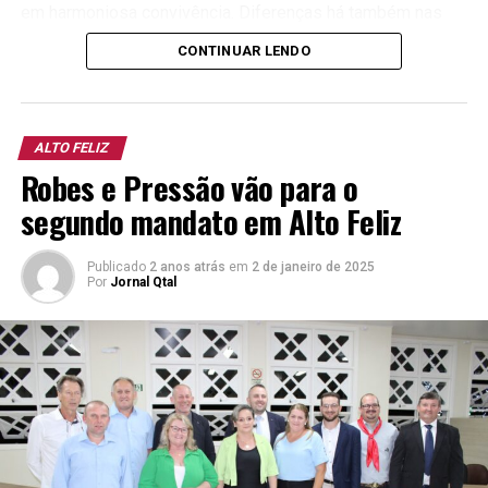
em harmoniosa convivência. Diferenças há também nas
reações de quem visita o local e faz a sua visita guiada.
CONTINUAR LENDO
Porém, todos, sem exceção, vivem uma experiência única.
ALTO FELIZ
Robes e Pressão vão para o
segundo mandato em Alto Feliz
Publicado
2 anos atrás
em
2 de janeiro de 2025
Por
Jornal Qtal
Serviço:
Colheita de Uvas de Mesa (sem igual)