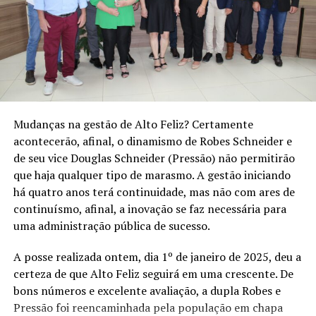
Variedades: Isis, Núbia, Vitória, Melodia, Benitaka, Rubis,
Rainha Itália e Bananinha Itália.
Onde: Frutícola e Viveiro de Mudas Freiberger e Andrioli
Endereço: Estrada do Arroio Jaguar, Canto Canela, Alto
Feliz
Fone de contato: 51 99984.4232
A partir de 16 de fevereiro de 2024
Mudanças na gestão de Alto Feliz? Certamente
acontecerão, afinal, o dinamismo de Robes Schneider e
de seu vice Douglas Schneider (Pressão) não permitirão
que haja qualquer tipo de marasmo. A gestão iniciando
há quatro anos terá continuidade, mas não com ares de
continuísmo, afinal, a inovação se faz necessária para
uma administração pública de sucesso.
A posse realizada ontem, dia 1º de janeiro de 2025, deu a
certeza de que Alto Feliz seguirá em uma crescente. De
bons números e excelente avaliação, a dupla Robes e
Pressão foi reencaminhada pela população em chapa