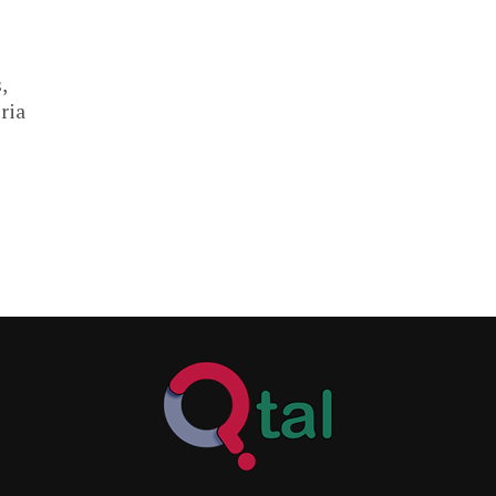
,
ria