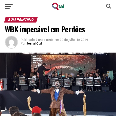
BOM PRINCÍPIO
WBK impecável em Perdões
Publicado
7 anos atrás
em
30 de julho de 2019
Por
Jornal Qtal