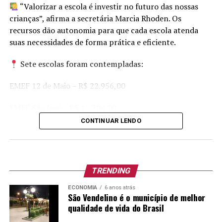
“Valorizar a escola é investir no futuro das nossas
E que venha a festa, nas três primeiras semanas de
crianças”, afirma a secretária Marcia Rhoden. Os
setembro, para que Bom Princípio a todos,
recursos dão autonomia para que cada escola atenda
carinhosamente, possa acolher!
suas necessidades de forma prática e eficiente.
Sete escolas foram contempladas:
Por: Alex Steffen
EMEF 12 de Maio – R$ 22.956,00
EMEF São José – R$ 15.304,00
CONTINUAR LENDO
EMEF São Marcos – R$ 12.244,00
EMEF José de Anchieta – R$ 12.244,00
TRENDING
EMEF Nossa Senhora da Piedade – R$ 7.652,00
ECONOMIA
6 anos atrás
EMEF Albino David Hartmann – R$ 7.652,00
São Vendelino é o município de melhor
qualidade de vida do Brasil
EMEF São Luís – R$ 7.652,00