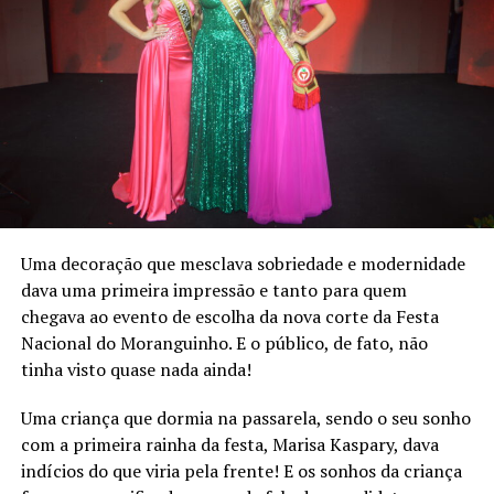
por conta do espaço físico e movimentação de pessoas.
Lembrou em sua fala que 65% dos presentes não pagou
ingresso, sendo o intuito realizar uma festa em favor da
comunidade.
Quando questionado sobre como será pago esse déficit
financeiro, alegou estar em contato com a
municipalidade, considerando que os valores investidos
foram também em estruturas que ficam para o ente
público.
Em suas falas, os vereadores enalteceram a importância
Uma decoração que mesclava sobriedade e modernidade
da festa e lamentaram os números, contudo lembraram
dava uma primeira impressão e tanto para quem
que a festa é patrimônio cultural imaterial de Bom
chegava ao evento de escolha da nova corte da Festa
Princípio.
Nacional do Moranguinho. E o público, de fato, não
tinha visto quase nada ainda!
Uma criança que dormia na passarela, sendo o seu sonho
com a primeira rainha da festa, Marisa Kaspary, dava
indícios do que viria pela frente! E os sonhos da criança