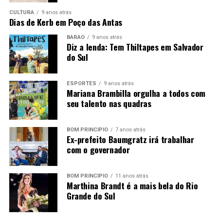
CULTURA
9 anos atrás
O repasse segue a Lei Municipal 2.086/2014 e será
Dias de Kerb em Poço das Antas
feito em quatro parcelas, conforme número de alunos
por escola.
BARÃO
9 anos atrás
Diz a lenda: Tem Thiltapes em Salvador
do Sul
Educação se faz com responsabilidade, parceria e
investimento.
ESPORTES
9 anos atrás
Mariana Brambilla orgulha a todos com
seu talento nas quadras
BOM PRINCÍPIO
7 anos atrás
Ex-prefeito Baumgratz irá trabalhar
com o governador
BOM PRINCÍPIO
11 anos atrás
Marthina Brandt é a mais bela do Rio
Grande do Sul