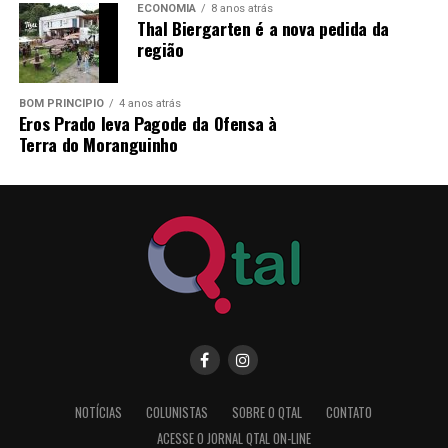
ECONOMIA
8 anos atrás
Thal Biergarten é a nova pedida da
região
BOM PRINCÍPIO
4 anos atrás
Eros Prado leva Pagode da Ofensa à
Terra do Moranguinho
NOTÍCIAS
COLUNISTAS
SOBRE O QTAL
CONTATO
ACESSE O JORNAL QTAL ON-LINE