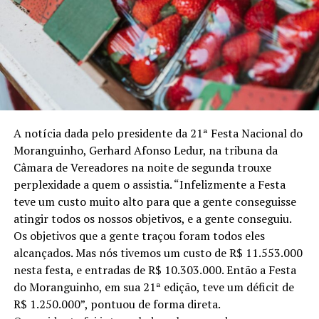
A notícia dada pelo presidente da 21ª Festa Nacional do
Moranguinho, Gerhard Afonso Ledur, na tribuna da
Câmara de Vereadores na noite de segunda trouxe
perplexidade a quem o assistia. “Infelizmente a Festa
teve um custo muito alto para que a gente conseguisse
atingir todos os nossos objetivos, e a gente conseguiu.
TÓPICOS RELACIONADOS:
MINAS GERAIS
PERDÕES
WBK
Os objetivos que a gente traçou foram todos eles
alcançados. Mas nós tivemos um custo de R$ 11.553.000
A SEGUIR
Aos 80 nem o avião impõem medo
nesta festa, e entradas de R$ 10.303.000. Então a Festa
do Moranguinho, em sua 21ª edição, teve um déficit de
NÃO PERCA
Visita de alemães marca 195 anos da imigração
R$ 1.250.000”, pontuou de forma direta.