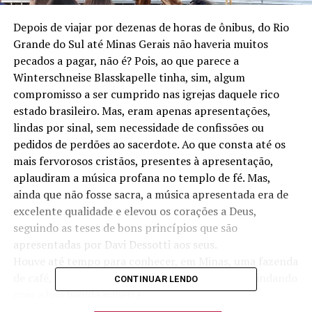
Depois de viajar por dezenas de horas de ônibus, do Rio
Grande do Sul até Minas Gerais não haveria muitos
pecados a pagar, não é? Pois, ao que parece a
Winterschneise Blasskapelle tinha, sim, algum
compromisso a ser cumprido nas igrejas daquele rico
estado brasileiro. Mas, eram apenas apresentações,
lindas por sinal, sem necessidade de confissões ou
pedidos de perdões ao sacerdote. Ao que consta até os
mais fervorosos cristãos, presentes à apresentação,
aplaudiram a música profana no templo de fé. Mas,
ainda que não fosse sacra, a música apresentada era de
excelente qualidade e elevou os corações a Deus,
seguindo as teses de bons princípios que são
apresentadas por Davi Dessotti aos seus.
Houve até tempo para conhecer, em Minas, uma fazenda
de café, e claro, por lá também se apresentar, brindando
CONTINUAR LENDO
com a boa bebida mineira.
E no final de semana – nos desculpem a redundância –