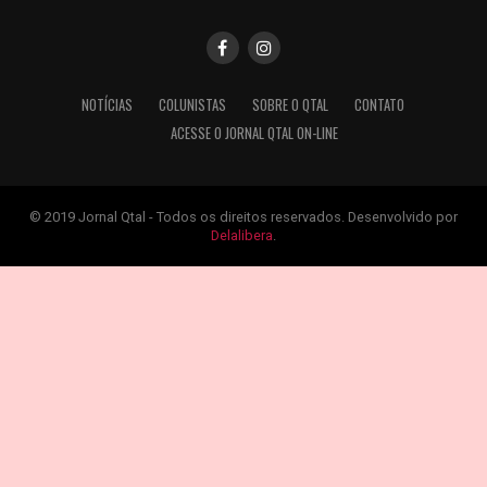
NOTÍCIAS
COLUNISTAS
SOBRE O QTAL
CONTATO
ACESSE O JORNAL QTAL ON-LINE
© 2019 Jornal Qtal - Todos os direitos reservados. Desenvolvido por
Delalibera
.