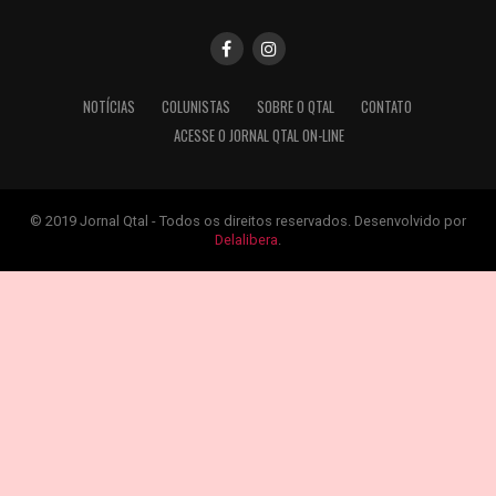
NOTÍCIAS
COLUNISTAS
SOBRE O QTAL
CONTATO
ACESSE O JORNAL QTAL ON-LINE
© 2019 Jornal Qtal - Todos os direitos reservados. Desenvolvido por
Delalibera
.