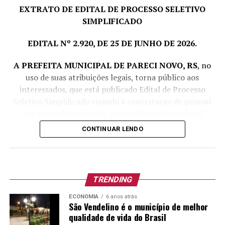
EXTRATO DE EDITAL DE PROCESSO SELETIVO
Pareci Novo, RS, 04 de agosto de 2026.
SIMPLIFICADO
LORENI CRISTINA REINHEIMER,
EDITAL Nº 2.920, DE 25 DE JUNHO DE 2026.
Prefeita Municipal
A PREFEITA MUNICIPAL DE PARECI NOVO, RS
, no
uso de suas atribuições legais, torna público aos
interessados, que está publicado Edital de Processo
Seletivo Simplificado visando à contratação de pessoal
por prazo determinado, amparado no excepcional
interesse público, com fulcro no art. 37, IX da
CONTINUAR LENDO
Constituição Federal e art. 229, inciso VI, da Lei
Complementar nº 380/1997, conforme segue:
Cargo
TRENDING
Vagas
Escolaridade
Carga
Vencimen
e outros
Horária
Básico e
ECONOMIA
6 anos atrás
requisitos
Junho/20
São Vendelino é o município de melhor
Semanal
qualidade de vida do Brasil
para o