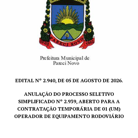
trabalhado.
PRAZO E LOCAL DE INSCRIÇÃO:
dias 25; 26; 27; 28 e
29 de maio de 2026
, das 07h30min às 11h30min e das
13h às 16h, no Departamento de Pessoal, junto a
Prefeitura Municipal de Pareci Novo, sito à Rua João
Inácio Teixeira, nº 70 – Centro.
Pareci Novo, RS, 21 de maio de 2026.
LORENI CRISTINA REINHEIMER,
EDITAL Nº 2.940, DE 05 DE AGOSTO DE 2026.
Prefeita Municipal
ANULAÇÃO DO PROCESSO SELETIVO
SIMPLIFICADO Nº 2.939, ABERTO PARA A
CONTRATAÇÃO TEMPORÁRIA DE 01 (UM)
OPERADOR DE EQUIPAMENTO RODOVIÁRIO
TÓPICOS RELACIONADOS:
A SEGUIR