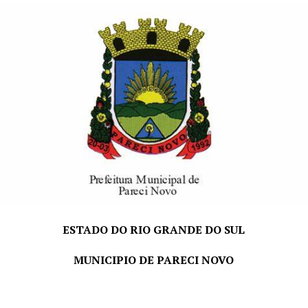
Operador de
01
Ensino
42h30min
R$ 3.417,
Equipamento
Fundamental
+
Rodoviário
Incompleto e
Benefíci
CNH com no
mínimo
categoria “C”.
Aprovação
em prova
prática.
*Vale-Alimentação de R$ 32,00 por dia efetivamente
trabalhado.
ESTADO DO RIO GRANDE DO SUL
PRAZO E LOCAL DE INSCRIÇÃO:
dias 06; 07; 10; 11 e
12 de agosto de 2026
, das 07h30min às 11h30min e das
MUNICIPIO DE PARECI NOVO
13h às 16h, no Departamento de Pessoal, junto a
Prefeitura Municipal de Pareci Novo, sito à Rua João
Inácio Teixeira, nº 70 – Centro.