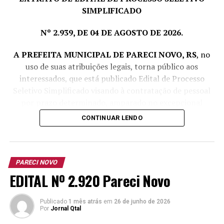
SIMPLIFICADO
Nº 2.939, DE 04 DE AGOSTO DE 2026.
A PREFEITA MUNICIPAL DE PARECI NOVO, RS
, no
uso de suas atribuições legais, torna público aos
interessados, que está publicado Edital de Processo
Seletivo Simplificado visando à contratação de pessoal
por prazo determinado, amparado no excepcional
interesse público, com fulcro no art. 37, IX da CF e Lei
CONTINUAR LENDO
Complementar nº 380/1997, conforme segue:
Cargo
Vagas
Escolaridade
Carga
Vencime
PARECI NOVO
e outros
Horária
Básico 
EDITAL Nº 2.920 Pareci Novo
requisitos
Agosto/2
Semanal
para o
Publicado
1 mês atrás
provimento
em
26 de junho de 2026
Por
Jornal Qtal