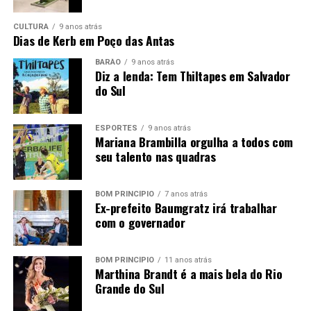
provimento
Especialista
01
CULTURA
9 anos atrás
Habilitação
20h
R$ 2.899,0
Dias de Kerb em Poço das Antas
em
Legal para o
+
Educação –
BARÃO
9 anos atrás
Exercício do
Diz a lenda: Tem Thiltapes em Salvador
Benefício
Cargo
Supervisão
do Sul
Escolar
ESPORTES
9 anos atrás
Mariana Brambilla orgulha a todos com
*Vale-Alimentação de R$ 16,00 por dia efetivamente
seu talento nas quadras
trabalhado.
PRAZO E LOCAL DE INSCRIÇÃO:
dias 29 e 30 de junho
BOM PRINCÍPIO
7 anos atrás
Ex-prefeito Baumgratz irá trabalhar
e dias 01; 02 e 03 de julho de 2026
, das 07h30min às
com o governador
11h30min e das 13h às 16h, no Departamento de
Pessoal, junto a Prefeitura Municipal de Pareci Novo,
sito à Rua João Inácio Teixeira, nº 70 – Centro.
BOM PRINCÍPIO
11 anos atrás
Marthina Brandt é a mais bela do Rio
Grande do Sul
Excepcionalmente, no dia
29/06/2026
, as inscrições
serão realizadas somente no período da manhã,