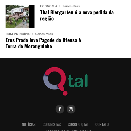
compreendendo o horário das 07h30min às 11h30min.
ECONOMIA
8 anos atrás
Thal Biergarten é a nova pedida da
região
Pareci Novo, RS, 25 de junho de 2026.
LORENI CRISTINA REINHEIMER,
BOM PRINCÍPIO
4 anos atrás
Eros Prado leva Pagode da Ofensa à
Prefeita Municipal
Terra do Moranguinho
NOTÍCIAS
COLUNISTAS
SOBRE O QTAL
CONTATO