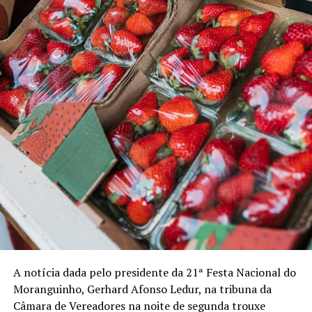
EDUARDO LEITE
A SEGUIR
Reino Bons Princípios conhece suas soberanas
NÃO PERCA
Tenente bom de bola é cidadão bom-principiense
A notícia dada pelo presidente da 21ª Festa Nacional do
Moranguinho, Gerhard Afonso Ledur, na tribuna da
Câmara de Vereadores na noite de segunda trouxe