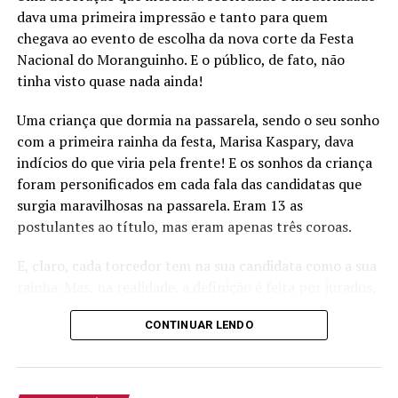
da festa e lamentaram os números, contudo lembraram
dava uma primeira impressão e tanto para quem
que a festa é patrimônio cultural imaterial de Bom
chegava ao evento de escolha da nova corte da Festa
Princípio.
Nacional do Moranguinho. E o público, de fato, não
tinha visto quase nada ainda!
Uma criança que dormia na passarela, sendo o seu sonho
com a primeira rainha da festa, Marisa Kaspary, dava
indícios do que viria pela frente! E os sonhos da criança
foram personificados em cada fala das candidatas que
surgia maravilhosas na passarela. Eram 13 as
postulantes ao título, mas eram apenas três coroas.
E, claro, cada torcedor tem na sua candidata como a sua
rainha. Mas, na realidade, a definição é feita por jurados,
por sinal de respeito. Muitos jornalistas de renome,
CONTINUAR LENDO
misses e mister, empreendedores do mundo da moda,
enfim, um baita corpo de jurados. E eles não tiveram vida
fácil.