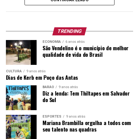
EMEF São Marcos – R$ 12.244,00
EMEF José de Anchieta – R$ 12.244,00
TRENDING
EMEF Nossa Senhora da Piedade – R$ 7.652,00
ECONOMIA
6 anos atrás
EMEF Albino David Hartmann – R$ 7.652,00
São Vendelino é o município de melhor
qualidade de vida do Brasil
EMEF São Luís – R$ 7.652,00
CULTURA
9 anos atrás
O repasse segue a Lei Municipal 2.086/2014 e será
Dias de Kerb em Poço das Antas
feito em quatro parcelas, conforme número de alunos
por escola.
BARÃO
9 anos atrás
Diz a lenda: Tem Thiltapes em Salvador
do Sul
Educação se faz com responsabilidade, parceria e
investimento.
ESPORTES
9 anos atrás
Mariana Brambilla orgulha a todos com
seu talento nas quadras