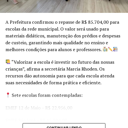
Restava saber quem seria a rainha do Winterschneiss
(como se chama Bom Princípio em alemão). E Picada dos
A Prefeitura confirmou o repasse de R$ 85.704,00 para
Winter tem uma Winter como rainha. Amanda Rauber
escolas da rede municipal. O valor será usado para
Winter, a caçula, com 22 anos, foi a escolhida. E de
materiais didáticos, manutenção dos prédios e despesas
pronto agradeceu também no dialeto alemão, com um
de custeio, garantindo mais qualidade no ensino e
convite e um Dankeschöne, ou melhor, em dialeto,
melhores condições para alunos e professores.
“Tanke xeen”.
“Valorizar a escola é investir no futuro das nossas
E que venha a festa, nas três primeiras semanas de
crianças”, afirma a secretária Marcia Rhoden. Os
setembro, para que Bom Princípio a todos,
recursos dão autonomia para que cada escola atenda
carinhosamente, possa acolher!
suas necessidades de forma prática e eficiente.
Sete escolas foram contempladas:
Por: Alex Steffen
EMEF 12 de Maio – R$ 22.956,00
EMEF São José – R$ 15.304,00
CONTINUAR LENDO