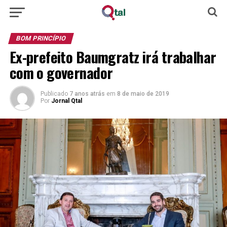
BOM PRINCÍPIO
Ex-prefeito Baumgratz irá trabalhar
com o governador
Publicado
7 anos atrás
em
8 de maio de 2019
Por
Jornal Qtal