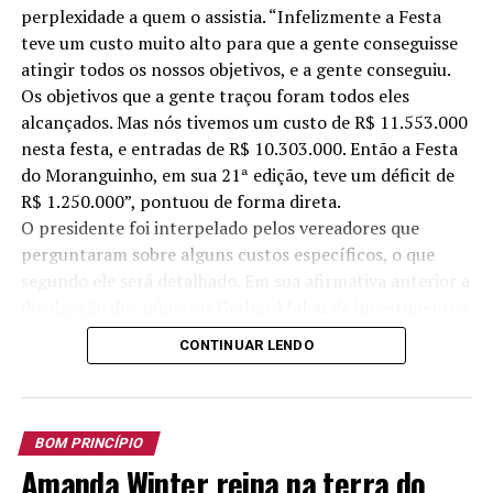
perplexidade a quem o assistia. “Infelizmente a Festa
teve um custo muito alto para que a gente conseguisse
atingir todos os nossos objetivos, e a gente conseguiu.
Os objetivos que a gente traçou foram todos eles
alcançados. Mas nós tivemos um custo de R$ 11.553.000
nesta festa, e entradas de R$ 10.303.000. Então a Festa
do Moranguinho, em sua 21ª edição, teve um déficit de
R$ 1.250.000”, pontuou de forma direta.
O presidente foi interpelado pelos vereadores que
perguntaram sobre alguns custos específicos, o que
segundo ele será detalhado. Em sua afirmativa anterior a
divulgação dos números Gerhard falou de investimentos
feitos em melhorias no parque, nas estruturas do
CONTINUAR LENDO
Ginásio de Esportes, Morangão, Centro de Eventos, além
de pintura de prédios como Posto de Saúde e prefeitura.
Lembrou que a festa teve aporte de R$ 850 mil do
município, mas dos quais R$ 350 mil eram para essas
BOM PRINCÍPIO
melhorias, contudo o valor investido foi muito superior.
Amanda Winter reina na terra do
Afirmou ainda que o ingresso de recursos da Lei