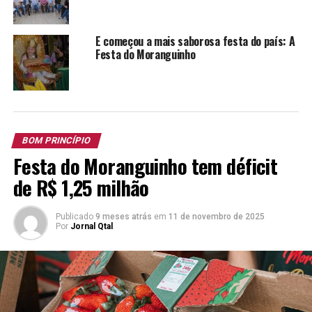
dentro do contexto estadual, afinal, sabemos da
importância do vale do Caí para o Estado, não só como
E começou a mais saborosa festa do país: A
corredor de passagem, mas como polo de
Festa do Moranguinho
desenvolvimento estratégico”, pontuou ao final.
BOM PRINCÍPIO
Festa do Moranguinho tem déficit
de R$ 1,25 milhão
Publicado
9 meses atrás
em
11 de novembro de 2025
Por
Jornal Qtal
TÓPICOS RELACIONADOS:
CESAR BAUMGRATZ