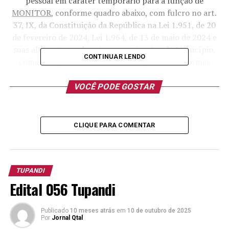
pessoal em caráter temporário para a função de
MONITOR
, conforme quadro abaixo, com fulcro no art.
37, IX, da Constituição da República na Lei 1.951, de 20
de fevereiro de 2024, Lei 1.964, de 13 de maio de 2024 e
suas alterações, e demais normatizações do Município,
CONTINUAR LENDO
como o Regime Jurídico, sendo regido pelas normas
estabelecidas neste Edital, conforme segue:
VOCÊ PODE GOSTAR
Vagas
Escolaridade
Carga
Vencimento
e outros
Horária
Básico
Cargo
requisitos
CLIQUE PARA COMENTAR
Semanal
para o
provimento
MONITOR
01
Ensino Médio
40h
R$ 2.427,98
TUPANDI
Completo
(dois mil e
quatrocentos
Edital 056 Tupandi
e vinte e sete
reais, com
Publicado
10 meses atrás
em
10 de outubro de 2025
noventa e
Por
Jornal Qtal
oito