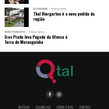
provimento
ECONOMIA
8 anos atrás
Thal Biergarten é a nova pedida da
P
ORTEIRO
0
2
Ensino
30
h
R$
2.150,00
região
Fundamental
e auxílio
C
o
mpleto
alimentaçã
BOM PRINCÍPIO
4 anos atrás
de R$ 2
6,00
Eros Prado leva Pagode da Ofensa à
ao dia
Terra do Moranguinho
CRI
TÉRIO DE SELEÇÃO:
Prova d
e Títulos com análise de
currículo e experiên
cia profissional devidamente
comprovada.
PRAZO E LOCAL DE INSCRIÇÃO:
2
8
de
julh
o
a
04
de
agosto
de 2025
,
das 08h00min às 12h00min
e das
13h30m
in às 17h3
0min, na Recepção da Prefeitur
a
Mu
n
icipal de Tupandi, sito
Avenida Salvador, nº 1.919,
Centro.
NOTÍCIAS
COLUNISTAS
SOBRE O QTAL
CONTATO