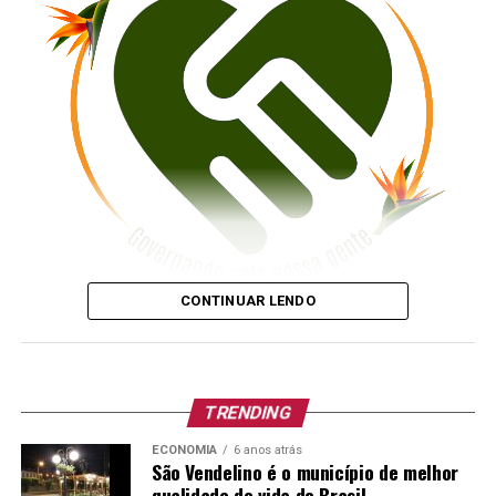
PAULINHO LUDWIG
Prefeito Municipal
CONTINUAR LENDO
TRENDING
ECONOMIA
6 anos atrás
ESTADO DO RIO GRANDE DO SUL
–
MUNIC
Í
PIO DE
São Vendelino é o município de melhor
qualidade de vida do Brasil
TUPANDI