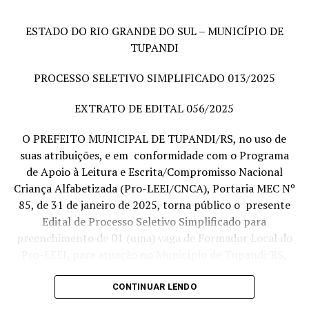
ESTADO DO RIO GRANDE DO SUL
–
MUNIC
Í
PIO DE
TUPANDI
PROCESSO SELETIVO SIMPLIFICADO
0
1
3
/2025
PAULINHO LUDWIG
EXTRATO DE EDITAL
0
56
/2025
Prefeito Municipal
O PREFEITO MUNICIPAL DE
TUPANDI
/RS,
no uso de
suas atribuições, e em conformidade com o Programa
de Apoio à Leitura e Escrita/Compromisso
Nacional
Criança Alfabetizada (Pro-LEEI/CNCA), Portaria MEC Nº
TÓPICOS RELACIONADOS:
85, de 31 de janeiro de 2025, torna público o presente
A SEGUIR
Edital de Processo Seletivo Simpl
ificado para
Edital 056 Tupandi
preenchimento de 01 (uma) vaga de Formador Local do
NÃO PERCA
Pro-LEEI, para atuação no Município de
Tupandi
/RS,
PROCESSO SELETIVO SIMPLIFICADO 011/2025
por meio de análise de currículo
,
conforme segue:
CONTINUAR LENDO