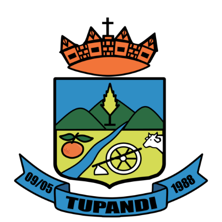
centavos)
mensais e
auxílio
alimentação
de R$ 26,00
(vinte e seis
reais) ao dia.
CRITÉRIO DE SELEÇÃO:
Prova de Títulos com análise
de currículo e experiência profissional devidamente
comprovada.
PRAZO E LOCAL DE INSCRIÇÃO:
27 de agosto a 03 de
setembro de 2025, das 08h00min às 12h00min e das
13h30min às 17h30min, na Recepção da Prefeitura
Municipal de Tupandi, sito Avenida Salvador, nº 1.919,
Centro.
Tupandi, RS, 27 de agosto de 2025.