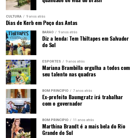
PROCESSO SELETIVO SIMPLIFICADO
0
10
/2025
CULTURA
9 anos atrás
Dias de Kerb em Poço das Antas
EXTRATO DE EDITAL
0
40
/2025
BARÃO
9 anos atrás
Diz a lenda: Tem Thiltapes em Salvador
O PREFEITO MUNICIPAL DE TUPANDI, RS
, no
uso de
do Sul
suas atribuições legais, torna público aos interessados,
que est
á publicado Edital de P
roce
sso Seletivo
Simplificado, visando
a
contratação de pessoal, por
ESPORTES
9 anos atrás
Mariana Brambilla orgulha a todos com
prazo determinado, amparado no excepcional interesse
seu talento nas quadras
público, com fulcro no art. 37, IX da CF
e
na Lei
Municipal nº 2.061
,
de 22
de julho de 2025
e demais
normatizações do Municí
pio, como o Regime
Juríd
ico
,
BOM PRINCÍPIO
7 anos atrás
Ex-prefeito Baumgratz irá trabalhar
con
forme segue:
com o governador
Cargo
Vagas
Es
cola
ridade
Carga
Venciment
BOM PRINCÍPIO
11 anos atrás
e outros
Horária
Básico em
Marthina Brandt é a mais bela do Rio
requisitos
maio
/2025
Grande do Sul
Semanal
para o