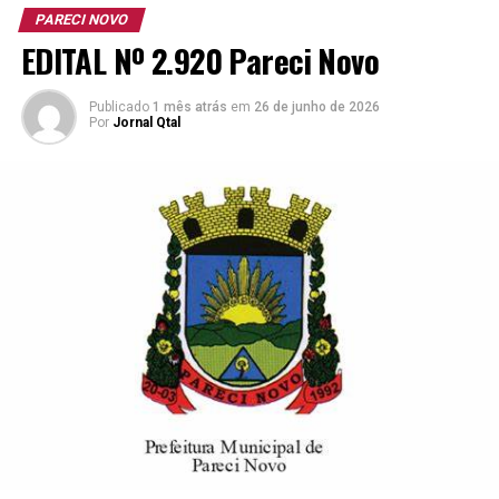
Cargo
Vagas
Escolaridade
Carga
Vencime
PARECI NOVO
e outros
Horária
Básico 
EDITAL Nº 2.920 Pareci Novo
requisitos
Agosto/2
Semanal
para o
Publicado
1 mês atrás
provimento
em
26 de junho de 2026
Por
Jornal Qtal
Operador de
01
Ensino
42h30min
R$ 3.417,
Equipamento
Fundamental
+
Rodoviário
Incompleto e
Benefíci
CNH com no
mínimo
categoria “C”.
Aprovação
em prova
prática.
*Vale-Alimentação de R$ 32,00 por dia efetivamente
trabalhado.