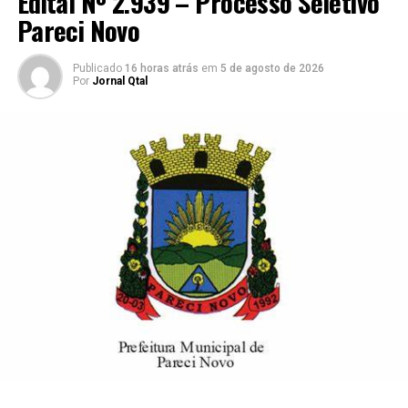
Edital Nº 2.939 – Processo Seletivo
NÃO PERCA
Pareci Novo
Pregão Presencial nº 023/2023 Pareci Novo
Publicado
16 horas atrás
em
5 de agosto de 2026
Por
Jornal Qtal