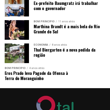
Ex-prefeito Baumgratz irá trabalhar
Alimentação
com o governador
*Vale-Alimentação de R$ 32,00 por dia efetivamente
trabalhado.
BOM PRINCÍPIO
11 anos atrás
Marthina Brandt é a mais bela do Rio
PRAZO E LOCAL DE INSCRIÇÃO:
dias 22; 23; 24; 25 e
Grande do Sul
26 de junho de 2026
, das 07h30min às 11h30min e das
13h às 16h, no Departamento de Pessoal, junto a
ECONOMIA
8 anos atrás
Prefeitura Municipal de Pareci Novo, sito à Rua João
Thal Biergarten é a nova pedida da
Inácio Teixeira, nº 70 – Centro.
região
Pareci Novo, RS, 18 de junho de 2026.
BOM PRINCÍPIO
4 anos atrás
Eros Prado leva Pagode da Ofensa à
LORENI CRISTINA REINHEIMER,
Terra do Moranguinho
Prefeita Municipal