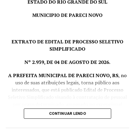
ESTADO DO RIO GRANDE DO SUL
MUNICIPIO DE PARECI NOVO
EXTRATO DE EDITAL DE PROCESSO SELETIVO
SIMPLIFICADO
Nº 2.939, DE 04 DE AGOSTO DE 2026.
A PREFEITA MUNICIPAL DE PARECI NOVO, RS
, no
uso de suas atribuições legais, torna público aos
interessados, que está publicado Edital de Processo
Seletivo Simplificado visando à contratação de pessoal
por prazo determinado, amparado no excepcional
interesse público, com fulcro no art. 37, IX da CF e Lei
CONTINUAR LENDO
Complementar nº 380/1997, conforme segue: