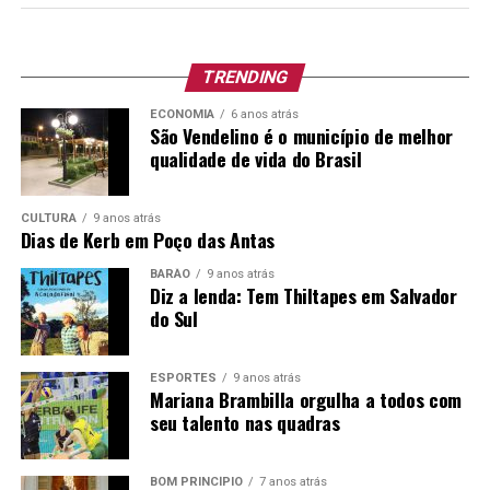
Complementar nº 380/1997, autorizado pela Lei
Municipal nº 3.000, de 05 de junho de 2026, conforme
segue:
TRENDING
ECONOMIA
6 anos atrás
Cargo
São Vendelino é o município de melhor
Vagas
Escolaridade
Carga
Vencim
qualidade de vida do Brasil
e outros
Horária
Básico
requisitos
Junho/
Semanal
para o
CULTURA
9 anos atrás
provimento
Dias de Kerb em Poço das Antas
Merendeiro(a)
01
BARÃO
9 anos atrás
Ensino
40h
R$ 1.931
Diz a lenda: Tem Thiltapes em Salvador
Fundamental
do Sul
+
Completo e
Benefíc
Curso de
Boas Práticas
ESPORTES
9 anos atrás
Mariana Brambilla orgulha a todos com
de
seu talento nas quadras
Manipulação
em Serviços
de
BOM PRINCÍPIO
7 anos atrás