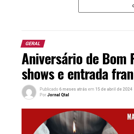
GERAL
Aniversário de Bom P
shows e entrada fra
Publicado
6 meses atrás
em
15 de abril de 2024
Por
Jornal Qtal