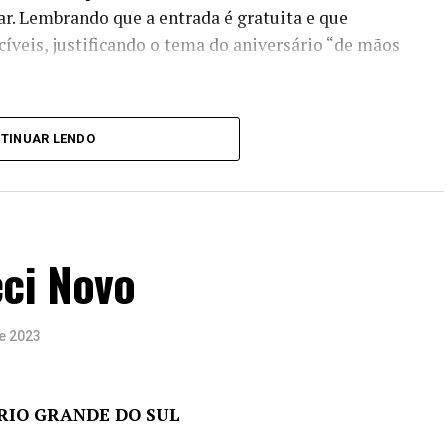
ar. Lembrando que a entrada é gratuita e que
íveis, justificando o tema do aniversário “de mãos
TINUAR LENDO
iva Viva Vida
 Os Signos
eci Novo
rta, cartões com a patronagem.
e 2023
RIO GRANDE DO SUL