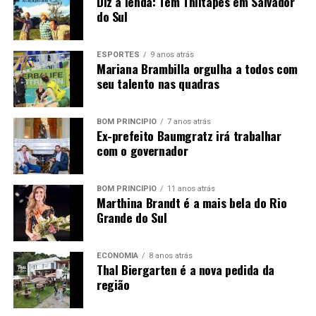
Diz a lenda: Tem Thiltapes em Salvador
do Sul
Educação se faz com responsabilidade, parceria e
investimento.
ESPORTES
9 anos atrás
Mariana Brambilla orgulha a todos com
seu talento nas quadras
BOM PRINCÍPIO
7 anos atrás
Ex-prefeito Baumgratz irá trabalhar
com o governador
BOM PRINCÍPIO
11 anos atrás
Marthina Brandt é a mais bela do Rio
Grande do Sul
ECONOMIA
8 anos atrás
Thal Biergarten é a nova pedida da
região