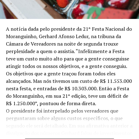
A notícia dada pelo presidente da 21ª Festa Nacional do
Moranguinho, Gerhard Afonso Ledur, na tribuna da
Câmara de Vereadores na noite de segunda trouxe
perplexidade a quem o assistia. “Infelizmente a Festa
teve um custo muito alto para que a gente conseguisse
atingir todos os nossos objetivos, e a gente conseguiu.
Os objetivos que a gente traçou foram todos eles
alcançados. Mas nós tivemos um custo de R$ 11.553.000
nesta festa, e entradas de R$ 10.303.000. Então a Festa
do Moranguinho, em sua 21ª edição, teve um déficit de
R$ 1.250.000”, pontuou de forma direta.
O presidente foi interpelado pelos vereadores que
perguntaram sobre alguns custos específicos, o que
segundo ele será detalhado. Em sua afirmativa anterior a
divulgação dos números Gerhard falou de investimentos