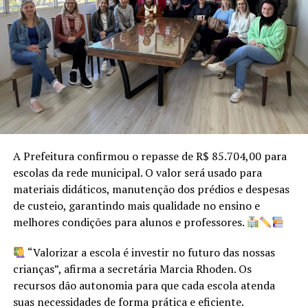
Mas o que mais curiosidade gerava era o nome da nova
realeza. E as princesas Bruna Daiane Backes e Cauane
Jéssica Klering foram chamadas pelo quinteto de
jornalistas. Bruna, sempre comunicativa, parceria ter
perdido as palavras. Cauane, mais emotiva, perdera as
lágrimas e era apenas sorrisos.
Restava saber quem seria a rainha do Winterschneiss
(como se chama Bom Princípio em alemão). E Picada dos
A Prefeitura confirmou o repasse de R$ 85.704,00 para
Winter tem uma Winter como rainha. Amanda Rauber
escolas da rede municipal. O valor será usado para
Winter, a caçula, com 22 anos, foi a escolhida. E de
materiais didáticos, manutenção dos prédios e despesas
pronto agradeceu também no dialeto alemão, com um
de custeio, garantindo mais qualidade no ensino e
convite e um Dankeschöne, ou melhor, em dialeto,
melhores condições para alunos e professores.
“Tanke xeen”.
“Valorizar a escola é investir no futuro das nossas
E que venha a festa, nas três primeiras semanas de
crianças”, afirma a secretária Marcia Rhoden. Os
setembro, para que Bom Princípio a todos,
recursos dão autonomia para que cada escola atenda
carinhosamente, possa acolher!
suas necessidades de forma prática e eficiente.