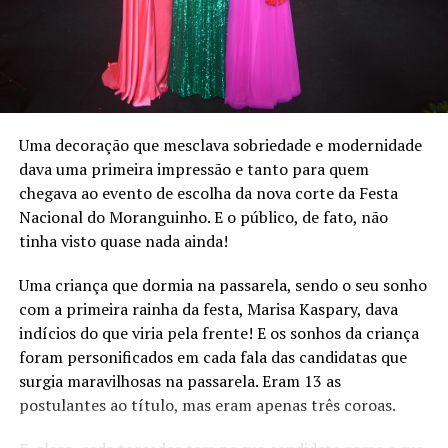
Quando questionado sobre como será pago esse déficit
financeiro, alegou estar em contato com a
municipalidade, considerando que os valores investidos
foram também em estruturas que ficam para o ente
público.
Em suas falas, os vereadores enalteceram a importância
Uma decoração que mesclava sobriedade e modernidade
da festa e lamentaram os números, contudo lembraram
dava uma primeira impressão e tanto para quem
que a festa é patrimônio cultural imaterial de Bom
chegava ao evento de escolha da nova corte da Festa
Princípio.
Nacional do Moranguinho. E o público, de fato, não
tinha visto quase nada ainda!
Uma criança que dormia na passarela, sendo o seu sonho
com a primeira rainha da festa, Marisa Kaspary, dava
indícios do que viria pela frente! E os sonhos da criança
foram personificados em cada fala das candidatas que
surgia maravilhosas na passarela. Eram 13 as
postulantes ao título, mas eram apenas três coroas.