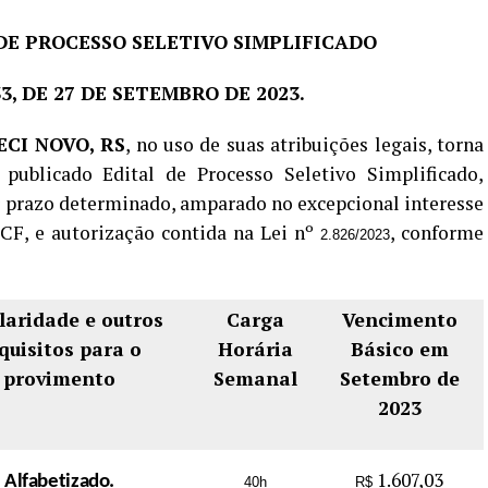
DE PROCESSO SELETIVO SIMPLIFICADO
33, DE 27 DE SETEMBRO DE 2023.
CI NOVO, RS
, no uso de suas atribuições legais, torna
 publicado Edital de Processo Seletivo Simplificado,
r prazo determinado, amparado no excepcional interesse
a CF, e autorização contida na Lei nº
, conforme
2.826/2023
laridade e outros
Carga
Vencimento
quisitos para o
Horária
Básico em
provimento
Semanal
Setembro de
2023
1.607,03
Alfabetizado.
40h
R$