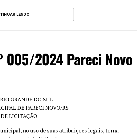
e e outros
Carga Horária
Vencimento
TINUAR LENDO
s para o
Básico em
Semanal
mento
Junho/2024
40h
 005/2024 Pareci Novo
al completo;
2.824,00
R$
rea de atuação e
om
curso de
 para a formação
ário de Saúde.
RIO GRANDE DO SUL
CIPAL DE PARECI NOVO/RS
30h
fica em Curso de
 DE LICITAÇÃO
2.076,78
R$
l) de Ensino
ma em Curso
ipal, no uso de suas atribuições legais, torna
ogia.