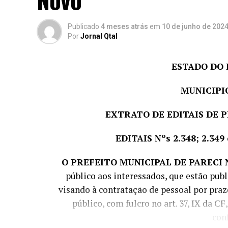
Publicado
4 meses atrás
em
10 de junho de 202
Por
Jornal Qtal
ESTADO DO 
MUNICIPI
EXTRATO DE EDITAIS DE 
EDITAIS Nºs 2.348; 2.349
O PREFEITO MUNICIPAL DE PARECI 
público aos interessados, que estão publ
visando à contratação de pessoal por pra
público, com fulcro no art. 37, IX da C
con