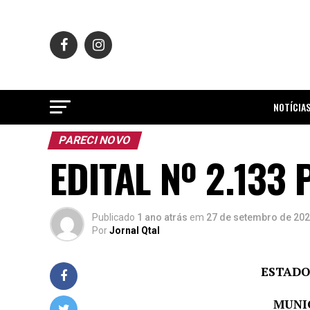
NOTÍCIA
PARECI NOVO
EDITAL Nº 2.133 
Publicado
1 ano atrás
em
27 de setembro de 20
Por
Jornal Qtal
ESTADO
MUNIC