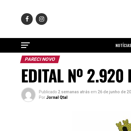
NOTÍCIA
PARECI NOVO
EDITAL Nº 2.920 
Publicado
2 semanas atrás
em
26 de junho de 2
Por
Jornal Qtal