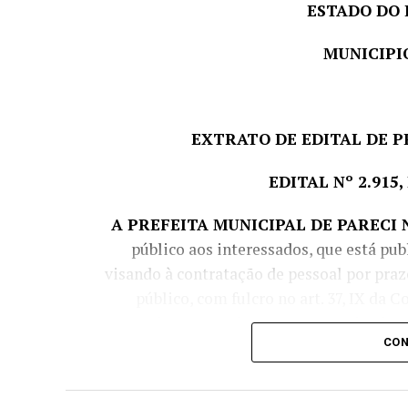
ESTADO DO 
MUNICIPI
EXTRATO DE EDITAL DE P
EDITAL Nº 2.915,
A PREFEITA MUNICIPAL DE PARECI 
público aos interessados, que está pub
visando à contratação de pessoal por pra
público, com fulcro no art. 37, IX da Co
Complementar nº 380/1997, autorizado pel
CON
con
Cargo
Vagas
Escolaridade