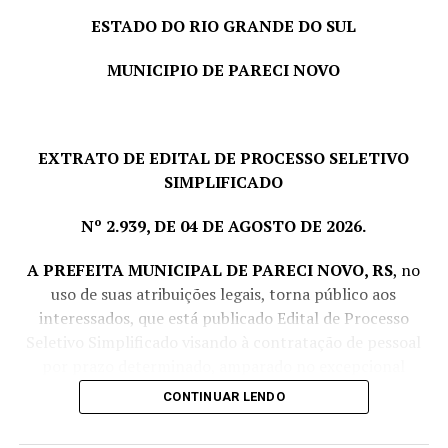
ESTADO DO RIO GRANDE DO SUL
MUNICIPIO DE PARECI NOVO
EXTRATO DE EDITAL DE PROCESSO SELETIVO
SIMPLIFICADO
Nº 2.939, DE 04 DE AGOSTO DE 2026.
A PREFEITA MUNICIPAL DE PARECI NOVO, RS
, no
uso de suas atribuições legais, torna público aos
interessados, que está publicado Edital de Processo
Seletivo Simplificado visando à contratação de pessoal
por prazo determinado, amparado no excepcional
interesse público, com fulcro no art. 37, IX da CF e Lei
CONTINUAR LENDO
Complementar nº 380/1997, conforme segue: