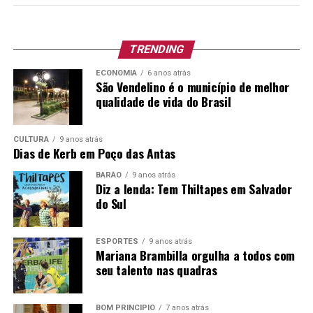
Complementar nº 380/1997, conforme segue:
Cargo
TRENDING
Vagas
Escolaridade
Carga
Vencimen
e outros
Horária
Básico e
ECONOMIA
6 anos atrás
requisitos
Junho/20
São Vendelino é o município de melhor
Semanal
qualidade de vida do Brasil
para o
provimento
Especialista
01
CULTURA
9 anos atrás
Habilitação
20h
R$ 2.899,0
Dias de Kerb em Poço das Antas
em
Legal para o
+
Educação –
BARÃO
9 anos atrás
Exercício do
Diz a lenda: Tem Thiltapes em Salvador
Benefício
Cargo
Supervisão
do Sul
Escolar
ESPORTES
9 anos atrás
Mariana Brambilla orgulha a todos com
*Vale-Alimentação de R$ 16,00 por dia efetivamente
seu talento nas quadras
trabalhado.
PRAZO E LOCAL DE INSCRIÇÃO:
dias 29 e 30 de junho
BOM PRINCÍPIO
7 anos atrás