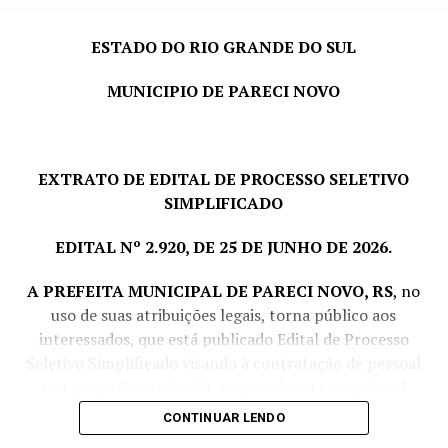
trabalhado.
ESTADO DO RIO GRANDE DO SUL
PRAZO E LOCAL DE INSCRIÇÃO:
dias 06; 07; 10; 11 e
12 de agosto de 2026
, das 07h30min às 11h30min e das
MUNICIPIO DE PARECI NOVO
13h às 16h, no Departamento de Pessoal, junto a
Prefeitura Municipal de Pareci Novo, sito à Rua João
Inácio Teixeira, nº 70 – Centro.
EXTRATO DE EDITAL DE PROCESSO SELETIVO
Pareci Novo, RS, 04 de agosto de 2026.
SIMPLIFICADO
LORENI CRISTINA REINHEIMER,
EDITAL Nº 2.920, DE 25 DE JUNHO DE 2026.
Prefeita Municipal
A PREFEITA MUNICIPAL DE PARECI NOVO, RS
, no
uso de suas atribuições legais, torna público aos
interessados, que está publicado Edital de Processo
Seletivo Simplificado visando à contratação de pessoal
por prazo determinado, amparado no excepcional
interesse público, com fulcro no art. 37, IX da
CONTINUAR LENDO
Constituição Federal e art. 229, inciso VI, da Lei