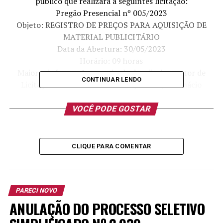
público que realizará a seguintes licitação:
Pregão Presencial nº 005/2023
Objeto: REGISTRO DE PREÇOS PARA AQUISIÇÃO DE
MATERIAL PUBLICITÁRIO
Data da Abertura: 30/05/2023
Horário: 09 horas
Maiores informações e retirada do edital no setor de
CONTINUAR LENDO
Licitações da Prefeitura endereço: Rua João Inácio
Teixeira nº 70, Centro – Pareci Novo/RS ou pelo fone:
(51) 36339222.
VOCÊ PODE GOSTAR
PAULO ALEXANDRE BARTH
PREFEITO MUNICIPAL
CLIQUE PARA COMENTAR
TÓPICOS RELACIONADOS:
PARECI NOVO
A SEGUIR
Pregão Presencial nº 011/2023 Pareci Novo
ANULAÇÃO DO PROCESSO SELETIVO
NÃO PERCA