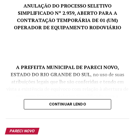
ANULAÇÃO DO PROCESSO SELETIVO
SIMPLIFICADO Nº 2.939, ABERTO PARA A
CONTRATAÇÃO TEMPORÁRIA DE 01 (UM)
OPERADOR DE EQUIPAMENTO RODOVIÁRIO
A PREFEITA MUNICIPAL DE PARECI NOVO,
ESTADO DO RIO GRANDE DO SUL
, no uso de suas
atribuições legais que lhe são conferidas e tendo em
vista a existência de equívoco com relação à abertura de
um novo Processo Seletivo Simplificado para a
contratação temporária de 01 (um) Operador de
CONTINUAR LENDO
Equipamento Rodoviário, levando em consideração que
há lista de aprovados vigente para o referido cargo, de
acordo com o disposto no Edital de Homologação nº
PARECI NOVO
2.825/2026, e que, neste caso, deverão ser convocados