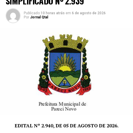
SIMPLIFICADO Nº 2.939
EDITAL Nº 2.035 Pareci Novo
Publicado
10 horas atrás
em
6 de agosto de 2026
Por
Jornal Qtal
EDITAL Nº 2.940, DE 05 DE AGOSTO DE 2026.