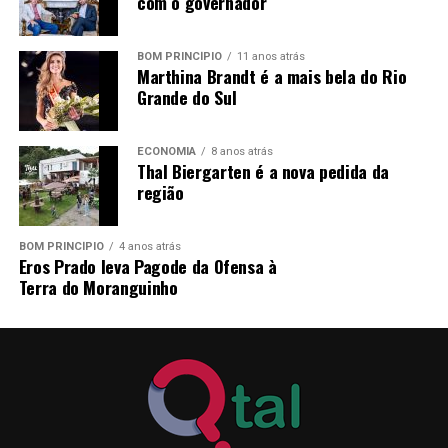
com o governador
11h30min e das 13h às 16h, no Departamento de
Pessoal, junto a Prefeitura Municipal de Pareci Novo,
sito à Rua João Inácio Teixeira, nº 70 – Centro.
BOM PRINCÍPIO
11 anos atrás
Marthina Brandt é a mais bela do Rio
Grande do Sul
Excepcionalmente, no dia
29/06/2026
, as inscrições
serão realizadas somente no período da manhã,
compreendendo o horário das 07h30min às 11h30min.
ECONOMIA
8 anos atrás
Thal Biergarten é a nova pedida da
região
Pareci Novo, RS, 25 de junho de 2026.
LORENI CRISTINA REINHEIMER,
BOM PRINCÍPIO
4 anos atrás
Eros Prado leva Pagode da Ofensa à
Prefeita Municipal
Terra do Moranguinho