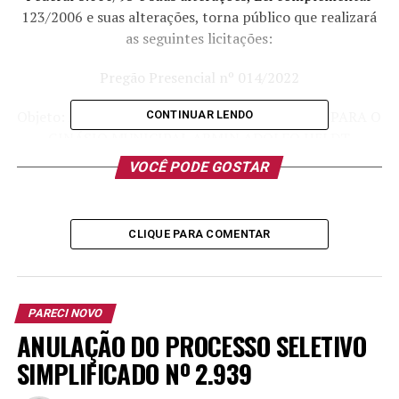
123/2006 e suas alterações, torna público que realizará
as seguintes licitações:
Pregão Presencial nº 014/2022
Objeto: AQUISIÇÃO E INSTALAÇÃO DE PORTAS PARA O
CONTINUAR LENDO
GINÁSIO MUNICIPAL ARMIN ADOLFO HELDT
VOCÊ PODE GOSTAR
Data da Abertura: 12/07/2022
Horário: 09 horas
CLIQUE PARA COMENTAR
Maiores informações e retirada do edital no setor de
Licitações da Prefeitura endereço: Rua João Inácio
Teixeira nº 70, Centro – Pareci Novo/RS ou pelo fone:
PARECI NOVO
(51) 36339222.
ANULAÇÃO DO PROCESSO SELETIVO
PAULO ALEXANDRE BARTH
SIMPLIFICADO Nº 2.939
PREFEITO MUNICIPAL