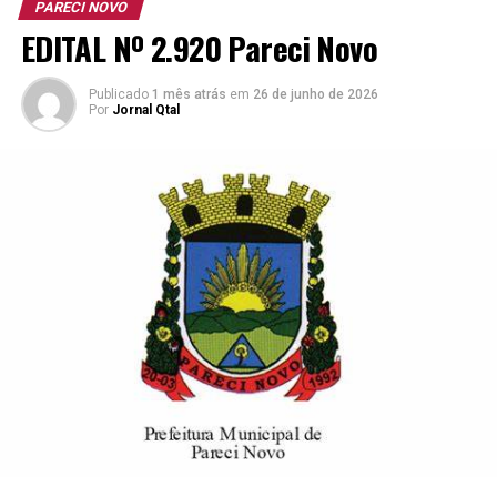
PARECI NOVO
e outros
Horária
Básico 
EDITAL Nº 2.920 Pareci Novo
requisitos
Agosto/2
Semanal
para o
Publicado
1 mês atrás
provimento
em
26 de junho de 2026
Por
Jornal Qtal
Operador de
01
Ensino
42h30min
R$ 3.417,
Equipamento
Fundamental
+
Rodoviário
Incompleto e
Benefíci
CNH com no
mínimo
categoria “C”.
Aprovação
em prova
prática.
*Vale-Alimentação de R$ 32,00 por dia efetivamente
trabalhado.