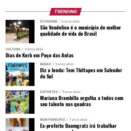
Cargo
TRENDING
Vagas
Escolaridade
Carga
Vencimen
e outros
Horária
Básico e
ECONOMIA
6 anos atrás
requisitos
Junho/20
São Vendelino é o município de melhor
Semanal
qualidade de vida do Brasil
para o
provimento
Especialista
01
CULTURA
9 anos atrás
Habilitação
20h
R$ 2.899,0
Dias de Kerb em Poço das Antas
em
Legal para o
+
Educação –
BARÃO
9 anos atrás
Exercício do
Diz a lenda: Tem Thiltapes em Salvador
Benefício
Cargo
Supervisão
do Sul
Escolar
ESPORTES
9 anos atrás
Mariana Brambilla orgulha a todos com
*Vale-Alimentação de R$ 16,00 por dia efetivamente
seu talento nas quadras
trabalhado.
PRAZO E LOCAL DE INSCRIÇÃO:
dias 29 e 30 de junho
BOM PRINCÍPIO
7 anos atrás
Ex-prefeito Baumgratz irá trabalhar
e dias 01; 02 e 03 de julho de 2026
, das 07h30min às