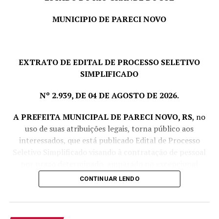
MUNICIPIO DE PARECI NOVO
EXTRATO DE EDITAL DE PROCESSO SELETIVO
SIMPLIFICADO
Nº 2.939, DE 04 DE AGOSTO DE 2026.
A PREFEITA MUNICIPAL DE PARECI NOVO, RS
, no
uso de suas atribuições legais, torna público aos
interessados, que está publicado Edital de Processo
Seletivo Simplificado visando à contratação de pessoal
por prazo determinado, amparado no excepcional
interesse público, com fulcro no art. 37, IX da CF e Lei
CONTINUAR LENDO
Complementar nº 380/1997, conforme segue:
Cargo
Vagas
Escolaridade
Carga
Vencime