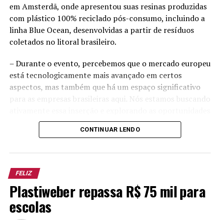
em Amsterdã, onde apresentou suas resinas produzidas
com plástico 100% reciclado pós-consumo, incluindo a
linha Blue Ocean, desenvolvidas a partir de resíduos
coletados no litoral brasileiro.
– Durante o evento, percebemos que o mercado europeu
está tecnologicamente mais avançado em certos
aspectos, mas também que há um espaço significativo
para as empresas brasileiras aqui. Nós estamos buscando
ativamente essa inserção e explorando as oportunidades
– destaca Lucas Pellenz, head de novos negócios da
CONTINUAR LENDO
Plastiweber.
Com certificações internacionais como RecyClass e
SMETA, a Plastiweber realiza o upcycling de plástico,
FELIZ
transformando resíduos em produtos de alto valor
Plastiweber repassa R$ 75 mil para
agregado. Para cada tonelada de plástico reciclado, a
escolas
plastiweber e suas marcas parceiras contribuem para a
redução de 2.000 quilogramas de emissões de gases de