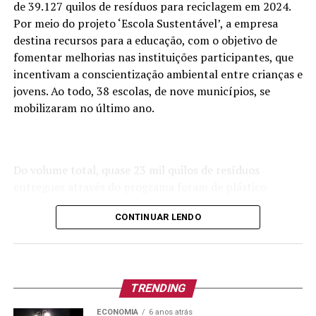
de 39.127 quilos de resíduos para reciclagem em 2024.
nacionais e internacionais pela qualidade da resina
Por meio do projeto ‘Escola Sustentável’, a empresa
reciclada produzida e pelos bem-sucedidos projetos
destina recursos para a educação, com o objetivo de
socioambientais mantidos pela empresa.
fomentar melhorias nas instituições participantes, que
incentivam a conscientização ambiental entre crianças e
jovens. Ao todo, 38 escolas, de nove municípios, se
mobilizaram no último ano.
Do volume total, quase 23 mil quilos de resíduos
entregues através do programa foram de plástico
flexível, viabilizando a reaplicação em novas embalagens
CONTINUAR LENDO
e produtos. Os colégios também entregaram cerca de
16.200 quilos de materiais como PET, PEAD, papelão e
alumínio. A iniciativa possibilita que, para cada quilo de
material entregue, a Plastiweber conceda um retorno
econômico às escolas, muitas vezes usado para auxiliar
TRENDING
na compra de materiais necessários.
ECONOMIA
6 anos atrás