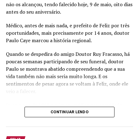
não os alcançou, tendo falecido hoje, 9 de maio, oito dias
antes do seu aniversário.
TÓPICOS RELACIONADOS:
ALBANO KUNRATH
FELIZ
JUNIOR FREIBERGER
PMDB
PREFEITO
PSD
VEREADOR
Médico, antes de mais nada, e prefeito de Feliz por três
oportunidades, mais precisamente por 14 anos, doutor
A SEGUIR
Ricardo e Laércio vencem o pleito
Paulo Caye marcou a história regional.
NÃO PERCA
São Pedro da Serra tem mulher como líder do executivo
Quando se despedira do amigo Doutor Ruy Fracasso, há
poucas semanas participando de seu funeral, doutor
Paulo se mostrava abatido compreendendo que a sua
vida também não mais seria muito longa. E os
sentimentos de pesar agora se voltam à Feliz, onde ele
veio a falecer.
Ia-se o ano de 1968 e o jovem médico era convidado
para vir à cidade de Feliz, para substituir Théo Tássilo
CONTINUAR LENDO
Schlatter em suas férias que iriam durar 60 dias. Era
garoto de vinte e poucos anos mas sabia muito bem o
que queria da vida.