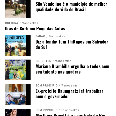
São Vendelino é o município de melhor
qualidade de vida do Brasil
Em março, serão reveladas as três escolas que mais
CULTURA
9 anos atrás
destinaram materiais ao projeto em 2024, as quais
Dias de Kerb em Poço das Antas
participarão de uma cerimônia de premiação.
BARÃO
9 anos atrás
Diz a lenda: Tem Thiltapes em Salvador
do Sul
– Mesmo em um ano desafiador para o Rio Grande do
Sul, o Escola Sustentável continuou demonstrando sua
ESPORTES
9 anos atrás
Mariana Brambilla orgulha a todos com
relevância. Desde a sua criação, o projeto expandiu
seu talento nas quadras
significativamente o alcance, engajando mais escolas e
promovendo a conscientização sobre reciclagem entre
os estudantes do nosso estado. É importante que, desde
BOM PRINCÍPIO
7 anos atrás
Ex-prefeito Baumgratz irá trabalhar
cedo, eles percebam o plástico como um ativo
com o governador
econômico e que esse é um tipo de iniciativa que
também colabora no nosso árduo esforço diário de
combate às mudanças climáticas – comenta o CEO da
BOM PRINCÍPIO
11 anos atrás
Marthina Brandt é a mais bela do Rio