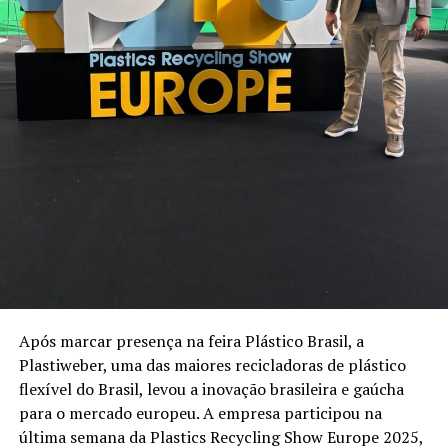
Em vida – e isso é muito interessante – recebeu
homenagens da Amvarc, de vários municípios e,
também, foi reconhecido na sua Feliz. Ah! Que possa ele
agora repousar ciente do seu dever muito bem
cumprido.
Após marcar presença na feira Plástico Brasil, a
Plastiweber, uma das maiores recicladoras de plástico
flexível do Brasil, levou a inovação brasileira e gaúcha
para o mercado europeu. A empresa participou na
última semana da Plastics Recycling Show Europe 2025,