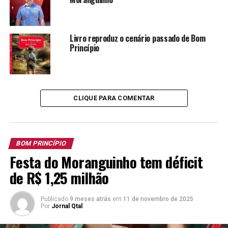
TÓPICOS RELACIONADOS:
CARLA MARIA SPECHT
Livro reproduz o cenário passado de Bom
FESTA DO MORANGUINHO
LIVRO
MORANGO
Princípio
MORANGO CHEF
PAULA TERESINHA SPECHT
A SEGUIR
Festa do Moranguinho celebra cores e sabores
NÃO PERCA
CLIQUE PARA COMENTAR
Alemães vão participar da Festa do Moranguinho
BOM PRINCÍPIO
Festa do Moranguinho tem déficit
de R$ 1,25 milhão
Publicado
9 meses atrás
em
11 de novembro de 2025
Por
Jornal Qtal