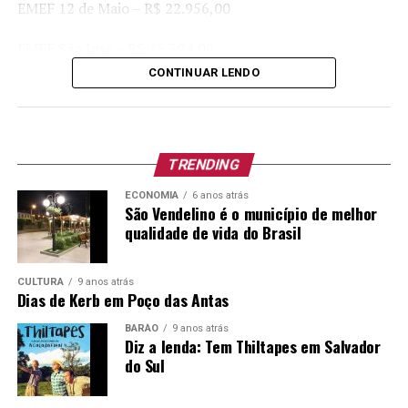
EMEF 12 de Maio – R$ 22.956,00
EMEF São José – R$ 15.304,00
CONTINUAR LENDO
EMEF São Marcos – R$ 12.244,00
EMEF José de Anchieta – R$ 12.244,00
TRENDING
EMEF Nossa Senhora da Piedade – R$ 7.652,00
ECONOMIA
6 anos atrás
EMEF Albino David Hartmann – R$ 7.652,00
São Vendelino é o município de melhor
qualidade de vida do Brasil
EMEF São Luís – R$ 7.652,00
CULTURA
9 anos atrás
O repasse segue a Lei Municipal 2.086/2014 e será
Dias de Kerb em Poço das Antas
feito em quatro parcelas, conforme número de alunos
por escola.
BARÃO
9 anos atrás
Diz a lenda: Tem Thiltapes em Salvador
do Sul
Educação se faz com responsabilidade, parceria e
investimento.