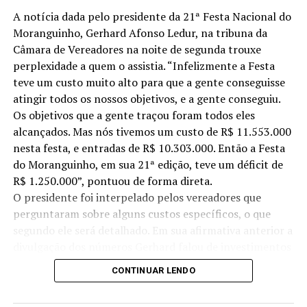
A notícia dada pelo presidente da 21ª Festa Nacional do
Moranguinho, Gerhard Afonso Ledur, na tribuna da
Câmara de Vereadores na noite de segunda trouxe
perplexidade a quem o assistia. “Infelizmente a Festa
teve um custo muito alto para que a gente conseguisse
atingir todos os nossos objetivos, e a gente conseguiu.
Os objetivos que a gente traçou foram todos eles
alcançados. Mas nós tivemos um custo de R$ 11.553.000
nesta festa, e entradas de R$ 10.303.000. Então a Festa
do Moranguinho, em sua 21ª edição, teve um déficit de
R$ 1.250.000”, pontuou de forma direta.
O presidente foi interpelado pelos vereadores que
perguntaram sobre alguns custos específicos, o que
segundo ele será detalhado. Em sua afirmativa anterior a
divulgação dos números Gerhard falou de investimentos
feitos em melhorias no parque, nas estruturas do
CONTINUAR LENDO
Ginásio de Esportes, Morangão, Centro de Eventos, além
de pintura de prédios como Posto de Saúde e prefeitura.