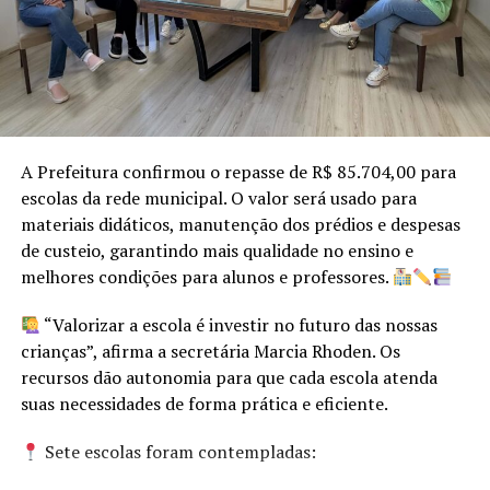
jornalistas. Bruna, sempre comunicativa, parceria ter
perdido as palavras. Cauane, mais emotiva, perdera as
lágrimas e era apenas sorrisos.
Restava saber quem seria a rainha do Winterschneiss
(como se chama Bom Princípio em alemão). E Picada dos
A Prefeitura confirmou o repasse de R$ 85.704,00 para
Winter tem uma Winter como rainha. Amanda Rauber
escolas da rede municipal. O valor será usado para
Winter, a caçula, com 22 anos, foi a escolhida. E de
materiais didáticos, manutenção dos prédios e despesas
pronto agradeceu também no dialeto alemão, com um
de custeio, garantindo mais qualidade no ensino e
convite e um Dankeschöne, ou melhor, em dialeto,
melhores condições para alunos e professores.
“Tanke xeen”.
“Valorizar a escola é investir no futuro das nossas
E que venha a festa, nas três primeiras semanas de
crianças”, afirma a secretária Marcia Rhoden. Os
setembro, para que Bom Princípio a todos,
recursos dão autonomia para que cada escola atenda
carinhosamente, possa acolher!
suas necessidades de forma prática e eficiente.
Sete escolas foram contempladas:
Por: Alex Steffen