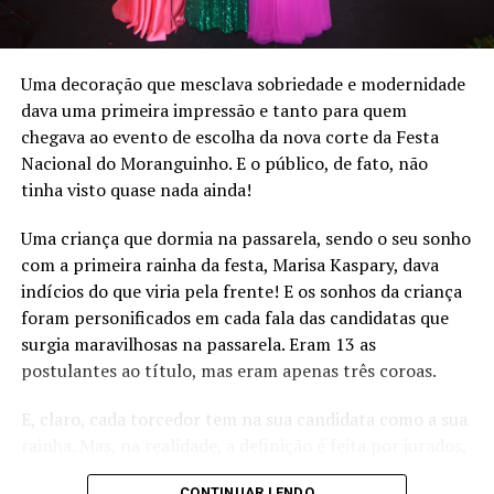
foram também em estruturas que ficam para o ente
público.
Em suas falas, os vereadores enalteceram a importância
Uma decoração que mesclava sobriedade e modernidade
da festa e lamentaram os números, contudo lembraram
dava uma primeira impressão e tanto para quem
que a festa é patrimônio cultural imaterial de Bom
chegava ao evento de escolha da nova corte da Festa
Princípio.
Nacional do Moranguinho. E o público, de fato, não
tinha visto quase nada ainda!
Uma criança que dormia na passarela, sendo o seu sonho
com a primeira rainha da festa, Marisa Kaspary, dava
indícios do que viria pela frente! E os sonhos da criança
foram personificados em cada fala das candidatas que
surgia maravilhosas na passarela. Eram 13 as
postulantes ao título, mas eram apenas três coroas.
E, claro, cada torcedor tem na sua candidata como a sua
rainha. Mas, na realidade, a definição é feita por jurados,
por sinal de respeito. Muitos jornalistas de renome,
CONTINUAR LENDO