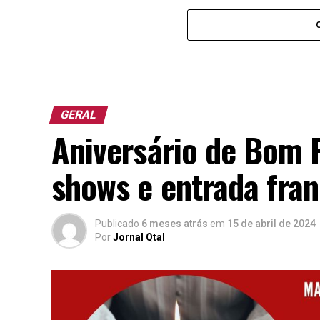
GERAL
Aniversário de Bom P
shows e entrada fra
Publicado
6 meses atrás
em
15 de abril de 2024
Por
Jornal Qtal