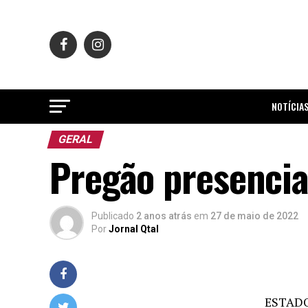
NOTÍCIA
GERAL
Pregão presencial
Publicado
2 anos atrás
em
27 de maio de 2022
Por
Jornal Qtal
ESTADO