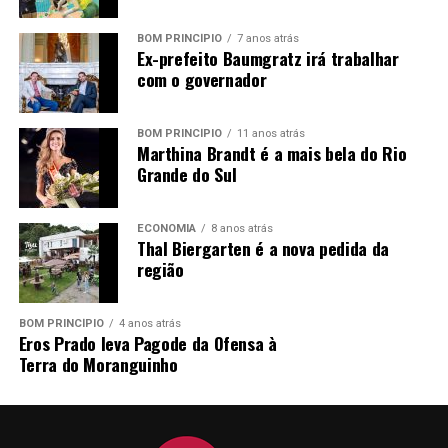
PRAZO E LOCAL DE INSCRIÇÃO:
dias 29 e 30 de junho
BOM PRINCÍPIO
7 anos atrás
Ex-prefeito Baumgratz irá trabalhar
e dias 01; 02 e 03 de julho de 2026
, das 07h30min às
com o governador
11h30min e das 13h às 16h, no Departamento de
Pessoal, junto a Prefeitura Municipal de Pareci Novo,
sito à Rua João Inácio Teixeira, nº 70 – Centro.
BOM PRINCÍPIO
11 anos atrás
Marthina Brandt é a mais bela do Rio
Grande do Sul
Excepcionalmente, no dia
29/06/2026
, as inscrições
serão realizadas somente no período da manhã,
compreendendo o horário das 07h30min às 11h30min.
ECONOMIA
8 anos atrás
Thal Biergarten é a nova pedida da
região
Pareci Novo, RS, 25 de junho de 2026.
LORENI CRISTINA REINHEIMER,
BOM PRINCÍPIO
4 anos atrás
Eros Prado leva Pagode da Ofensa à
Prefeita Municipal
Terra do Moranguinho