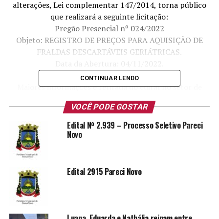
alterações, Lei complementar 147/2014, torna público
que realizará a seguinte licitação:
Pregão Presencial nº 024/2022
Objeto: REGISTRO DE PREÇOS PARA AQUISIÇÃO DE
FRALDAS DESCARTÁVEIS GERIÁTRICAS.
Data da Abertura: 04/11/2022.
Horário: 09:00
CONTINUAR LENDO
Maiores informações e retirada do edital no setor de
Licitações da Prefeitura endereço: Rua João Inácio
VOCÊ PODE GOSTAR
Teixeira nº 70, Centro – Pareci Novo/RS ou pelo fone:
(51) 36339222.
Edital Nº 2.939 – Processo Seletivo Pareci
Novo
PAULO ALEXANDRE BARTH
PREFEITO MUNICIPAL
Edital 2915 Pareci Novo
TÓPICOS RELACIONADOS:
PARECI NOVO
PREGÃO PRESENCIAL Nº 024/2022
Luana, Eduarda e Nathália reinam entre
A SEGUIR