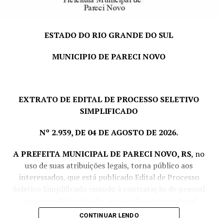
ESTADO DO RIO GRANDE DO SUL
MUNICIPIO DE PARECI NOVO
EXTRATO DE EDITAL DE PROCESSO SELETIVO
SIMPLIFICADO
Nº 2.939, DE 04 DE AGOSTO DE 2026.
A PREFEITA MUNICIPAL DE PARECI NOVO, RS
, no
uso de suas atribuições legais, torna público aos
interessados, que está publicado Edital de Processo
Seletivo Simplificado visando à contratação de pessoal
por prazo determinado, amparado no excepcional
interesse público, com fulcro no art. 37, IX da CF e Lei
CONTINUAR LENDO