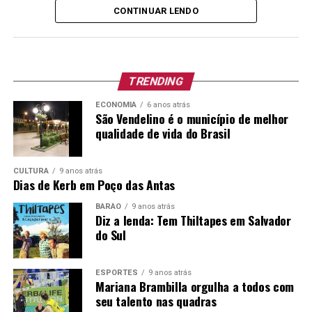
interesse público, com fulcro no art. 37, IX da
CONTINUAR LENDO
Constituição Federal e art. 229, inciso VI, da Lei
Complementar nº 380/1997, conforme segue:
Cargo
TRENDING
Vagas
Escolaridade
Carga
Vencimen
e outros
Horária
Básico e
ECONOMIA
6 anos atrás
requisitos
Junho/20
São Vendelino é o município de melhor
Semanal
qualidade de vida do Brasil
para o
provimento
Especialista
01
CULTURA
9 anos atrás
Habilitação
20h
R$ 2.899,0
Dias de Kerb em Poço das Antas
em
Legal para o
+
Educação –
BARÃO
9 anos atrás
Exercício do
Diz a lenda: Tem Thiltapes em Salvador
Benefício
Cargo
Supervisão
do Sul
Escolar
ESPORTES
9 anos atrás
Mariana Brambilla orgulha a todos com
*Vale-Alimentação de R$ 16,00 por dia efetivamente
seu talento nas quadras
trabalhado.