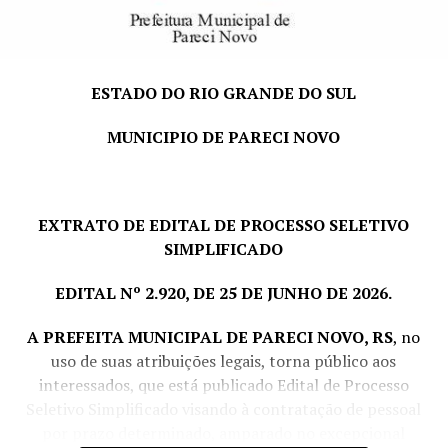
*Vale-Alimentação de R$ 32,00 por dia efetivamente
trabalhado.
ESTADO DO RIO GRANDE DO SUL
PRAZO E LOCAL DE INSCRIÇÃO:
dias 06; 07; 10; 11 e
12 de agosto de 2026
, das 07h30min às 11h30min e das
MUNICIPIO DE PARECI NOVO
13h às 16h, no Departamento de Pessoal, junto a
Prefeitura Municipal de Pareci Novo, sito à Rua João
Inácio Teixeira, nº 70 – Centro.
EXTRATO DE EDITAL DE PROCESSO SELETIVO
Pareci Novo, RS, 04 de agosto de 2026.
SIMPLIFICADO
LORENI CRISTINA REINHEIMER,
EDITAL Nº 2.920, DE 25 DE JUNHO DE 2026.
Prefeita Municipal
A PREFEITA MUNICIPAL DE PARECI NOVO, RS
, no
uso de suas atribuições legais, torna público aos
interessados, que está publicado Edital de Processo
Seletivo Simplificado visando à contratação de pessoal
por prazo determinado, amparado no excepcional