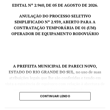
EDITAL Nº 2.940, DE 05 DE AGOSTO DE 2026.
ANULAÇÃO DO PROCESSO SELETIVO
SIMPLIFICADO Nº 2.939, ABERTO PARA A
CONTRATAÇÃO TEMPORÁRIA DE 01 (UM)
OPERADOR DE EQUIPAMENTO RODOVIÁRIO
A PREFEITA MUNICIPAL DE PARECI NOVO,
ESTADO DO RIO GRANDE DO SUL
, no uso de suas
atribuições legais que lhe são conferidas e tendo em
vista a existência de equívoco com relação à abertura de
um novo Processo Seletivo Simplificado para a
contratação temporária de 01 (um) Operador de
CONTINUAR LENDO
Equipamento Rodoviário, levando em consideração que
há lista de aprovados vigente para o referido cargo, de