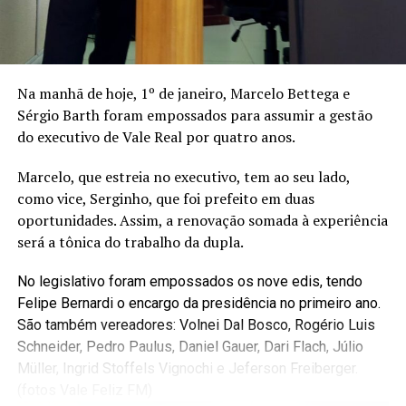
março, a principal atração é a banda Brilha Som, às 17h.
Antes tem a Banda 0800 e após, Sétimo Sentido.
A programação musical volta com tudo na noite do dia
Na manhã de hoje, 1º de janeiro, Marcelo Bettega e
17 de março, sexta-feira, com programação voltada ao
Sérgio Barth foram empossados para assumir a gestão
público jovem. A partir das 19h30 passam pelo palco
do executivo de Vale Real por quatro anos.
principal Noutrocéu, Vitor Henrique e Gabriel, Sambary
e DJ Dhiego Correa.
Marcelo, que estreia no executivo, tem ao seu lado,
como vice, Serginho, que foi prefeito em duas
No dia 18, às 20h30, mais uma atração de alto nível:
oportunidades. Assim, a renovação somada à experiência
Rainha Musical. Na sequência, o musical Encanto anima
será a tônica do trabalho da dupla.
o público. No dia 18 tem o show nacional e no dia 20,
quando a entrada é gratuita para todo o público, a 18ª
No legislativo foram empossados os nove edis, tendo
Kronenthal Fest traz mais duas grandes atrações:
Felipe Bernardi o encargo da presidência no primeiro ano.
Wilceu e Mari Pause e banda às 17h e Corpo e Alma às
São também vereadores: Volnei Dal Bosco, Rogério Luis
19h. Antes, a partir das 14h tem baile da terceira idade
Schneider, Pedro Paulus, Daniel Gauer, Dari Flach, Júlio
com a banda Os Signos.
Müller, Ingrid Stoffels Vignochi e Jeferson Freiberger.
(fotos Vale Feliz FM)
Programação recheada de cultura