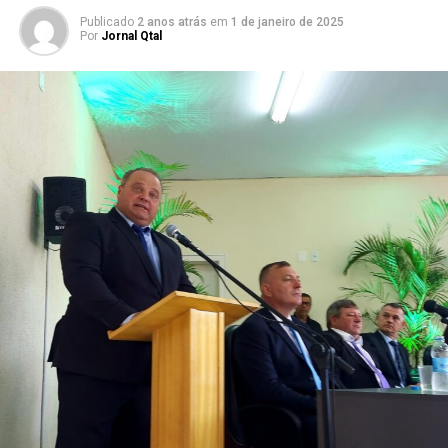
Publicado
2 anos atrás
em
1 de janeiro de 2025
Por
Jornal Qtal
Alguns dos principais grupos musicais do Estado
também passam pelo palco da festa. Já no dia da
abertura oficial, às 21h30, tem Rogério Magrão e Banda.
No primeiro sábado tem duas grandes atrações à noite.
Às 20h tem show de humor com Gaudêncio e, logo após,
às 21h30, o melhor da música gauchesca vem com o
grupo Tchê Barbaridade. No primeiro domingo, 12 de