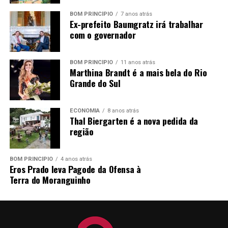
objetivos, que é dar oportunidade para que as nossas
BOM PRINCÍPIO
7 anos atrás
empresas divulguem os seus produtos e o seu trabalho”,
Ex-prefeito Baumgratz irá trabalhar
afirma o vice-presidente da comissão, Fernando John.
com o governador
BOM PRINCÍPIO
11 anos atrás
TÓPICOS RELACIONADOS:
DESTAQUE
GERAL
Marthina Brandt é a mais bela do Rio
KRONENTHAL FEST
VALE REAL
Grande do Sul
A SEGUIR
Marcelo Bettega é empossado no Vale Real
ECONOMIA
8 anos atrás
Thal Biergarten é a nova pedida da
NÃO PERCA
região
Um adeus a Silvério Ströher, primeiro prefeito de Vale
Real
BOM PRINCÍPIO
4 anos atrás
Eros Prado leva Pagode da Ofensa à
Terra do Moranguinho