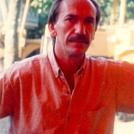
estarão se apresentando uma série de atrações, entre
elas Julhiano e Vinícius e Alexandre César (dia 11),
Nativa e Dabêra (dia 12), Creaminalz (dia 17), Juba
Brothers e Diogo Juan (dia 18) e Gabriel Matias, Folha
Seca (com participação de Volnei Bianchini) e Marcelo
Serra (dia 19).
Biergarten