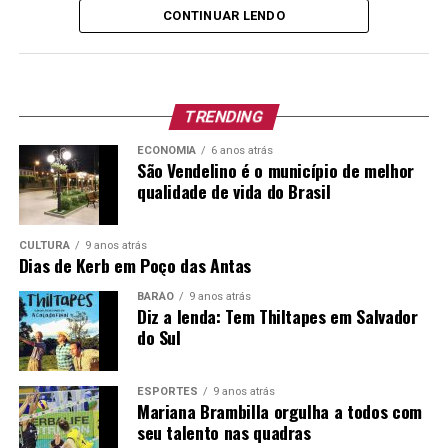
interesse público, com fulcro no art. 37, IX da
CONTINUAR LENDO
Constituição Federal e art. 229, inciso VI, da Lei
Complementar nº 380/1997, conforme segue:
Cargo
TRENDING
Vagas
Escolaridade
Carga
Vencimen
e outros
Horária
Básico e
ECONOMIA
6 anos atrás
requisitos
Junho/20
São Vendelino é o município de melhor
Semanal
qualidade de vida do Brasil
para o
provimento
Especialista
01
CULTURA
9 anos atrás
Habilitação
20h
R$ 2.899,0
Dias de Kerb em Poço das Antas
em
Legal para o
+
Educação –
BARÃO
9 anos atrás
Exercício do
Diz a lenda: Tem Thiltapes em Salvador
Benefício
Cargo
Supervisão
do Sul
Escolar
ESPORTES
9 anos atrás
Mariana Brambilla orgulha a todos com
*Vale-Alimentação de R$ 16,00 por dia efetivamente
seu talento nas quadras
trabalhado.