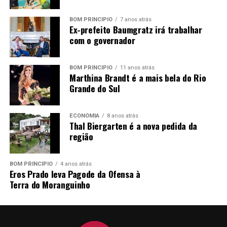
PRAZO E LOCAL DE INSCRIÇÃO:
dias 29 e 30 de junho
BOM PRINCÍPIO
7 anos atrás
Ex-prefeito Baumgratz irá trabalhar
e dias 01; 02 e 03 de julho de 2026
, das 07h30min às
com o governador
11h30min e das 13h às 16h, no Departamento de
Pessoal, junto a Prefeitura Municipal de Pareci Novo,
sito à Rua João Inácio Teixeira, nº 70 – Centro.
BOM PRINCÍPIO
11 anos atrás
Marthina Brandt é a mais bela do Rio
Grande do Sul
Excepcionalmente, no dia
29/06/2026
, as inscrições
serão realizadas somente no período da manhã,
compreendendo o horário das 07h30min às 11h30min.
ECONOMIA
8 anos atrás
Thal Biergarten é a nova pedida da
região
Pareci Novo, RS, 25 de junho de 2026.
LORENI CRISTINA REINHEIMER,
BOM PRINCÍPIO
4 anos atrás
Eros Prado leva Pagode da Ofensa à
Prefeita Municipal
Terra do Moranguinho