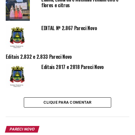
PAULO ALEXANDRE BARTH
flores e citrus
PREFEITO MUNICIPAL
EDITAL Nº 2.867 Pareci Novo
TÓPICOS RELACIONADOS:
PARECI NOVO
TOMADA DE PREÇO
A SEGUIR
Concorrência pública 003 Pareci Novo
Editais 2.832 e 2.833 Pareci Novo
NÃO PERCA
Editais 2817 e 2818 Pareci Novo
Pregão presencial 12/2022 Pareci Novo
CLIQUE PARA COMENTAR
PARECI NOVO