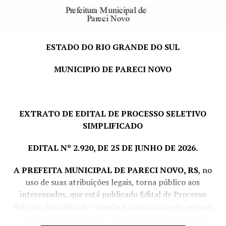
*Vale-Alimentação de R$ 32,00 por dia efetivamente
trabalhado.
ESTADO DO RIO GRANDE DO SUL
PRAZO E LOCAL DE INSCRIÇÃO:
dias 06; 07; 10; 11 e
12 de agosto de 2026
, das 07h30min às 11h30min e das
MUNICIPIO DE PARECI NOVO
13h às 16h, no Departamento de Pessoal, junto a
Prefeitura Municipal de Pareci Novo, sito à Rua João
Inácio Teixeira, nº 70 – Centro.
EXTRATO DE EDITAL DE PROCESSO SELETIVO
Pareci Novo, RS, 04 de agosto de 2026.
SIMPLIFICADO
LORENI CRISTINA REINHEIMER,
EDITAL Nº 2.920, DE 25 DE JUNHO DE 2026.
Prefeita Municipal
A PREFEITA MUNICIPAL DE PARECI NOVO, RS
, no
uso de suas atribuições legais, torna público aos
interessados, que está publicado Edital de Processo
Seletivo Simplificado visando à contratação de pessoal
por prazo determinado, amparado no excepcional