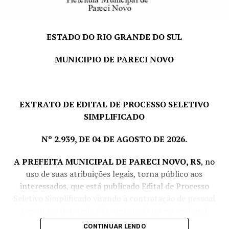
ESTADO DO RIO GRANDE DO SUL
MUNICIPIO DE PARECI NOVO
EXTRATO DE EDITAL DE PROCESSO SELETIVO
SIMPLIFICADO
Nº 2.939, DE 04 DE AGOSTO DE 2026.
A PREFEITA MUNICIPAL DE PARECI NOVO, RS
, no
uso de suas atribuições legais, torna público aos
interessados, que está publicado Edital de Processo
Seletivo Simplificado visando à contratação de pessoal
por prazo determinado, amparado no excepcional
interesse público, com fulcro no art. 37, IX da CF e Lei
CONTINUAR LENDO