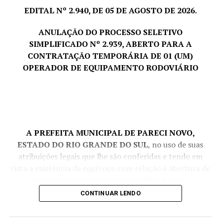
EDITAL Nº 2.940, DE 05 DE AGOSTO DE 2026.
ANULAÇÃO DO PROCESSO SELETIVO
SIMPLIFICADO Nº 2.939, ABERTO PARA A
CONTRATAÇÃO TEMPORÁRIA DE 01 (UM)
OPERADOR DE EQUIPAMENTO RODOVIÁRIO
A PREFEITA MUNICIPAL DE PARECI NOVO,
ESTADO DO RIO GRANDE DO SUL
, no uso de suas
atribuições legais que lhe são conferidas e tendo em
vista a existência de equívoco com relação à abertura de
um novo Processo Seletivo Simplificado para a
contratação temporária de 01 (um) Operador de
CONTINUAR LENDO
Equipamento Rodoviário, levando em consideração que
há lista de aprovados vigente para o referido cargo, de