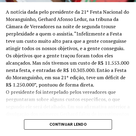
Schlindwein), alegando que uma gestão municipal não
precisa fazer obras monumentais, mas, para que tenha
A notícia dada pelo presidente da 21ª Festa Nacional do
sucesso, precisa investir nas famílias, valorizar a fé, e
Moranguinho, Gerhard Afonso Ledur, na tribuna da
construir sociedade a partir da educação. “A valorização
Câmara de Vereadores na noite de segunda trouxe
do ser humano pode ser percebida aqui, pois alunos e
perplexidade a quem o assistia. “Infelizmente a Festa
professores preenchem os espaços, dando vida a este
teve um custo muito alto para que a gente conseguisse
local”, pontuou João Rodrigues.
atingir todos os nossos objetivos, e a gente conseguiu.
Os objetivos que a gente traçou foram todos eles
O prefeito Fábio Persch, por sua vez, abriu mão de um
alcançados. Mas nós tivemos um custo de R$ 11.553.000
discurso formal e elaborado para, com puro sentimento,
nesta festa, e entradas de R$ 10.303.000. Então a Festa
voltar ao passado. Lembrando das visitas ao seu
do Moranguinho, em sua 21ª edição, teve um déficit de
padrinho e primos, no Bom Fim, recordou dos dias de
R$ 1.250.000”, pontuou de forma direta.
estrada de chão e dificuldades, mas também, de tudo o
O presidente foi interpelado pelos vereadores que
que representava a escola José de Anchieta para esta
perguntaram sobre alguns custos específicos, o que
pequena comunidade. Saudou esforços de todos para a
segundo ele será detalhado. Em sua afirmativa anterior a
construção do prédio e não entrou em detalhes quanto
divulgação dos números Gerhard falou de investimentos
aos entraves encontrados para, de fato, tornar aquele
feitos em melhorias no parque, nas estruturas do
espaço em uma escola de fato. “Vejo aqui professores
CONTINUAR LENDO
Ginásio de Esportes, Morangão, Centro de Eventos, além
maravilhosos. Excelentes. E isso tudo se reflete nos
de pintura de prédios como Posto de Saúde e prefeitura.