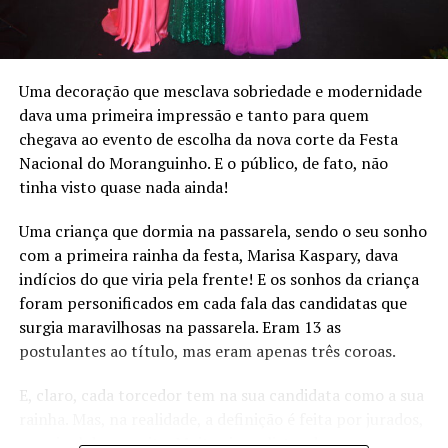
municipalidade, considerando que os valores investidos
E a torrente de gotas que rolavam, desta vez, se
foram também em estruturas que ficam para o ente
transferia para os rostos da diretora Marli Schneider e
público.
da secretária da Educação, Vanessa Fribel de Quadros
Em suas falas, os vereadores enalteceram a importância
Uma decoração que mesclava sobriedade e modernidade
Steffen, quando do descerro da placa simbólica. Estava
da festa e lamentaram os números, contudo lembraram
dava uma primeira impressão e tanto para quem
ali representava todo o esforço feito para que uma
que a festa é patrimônio cultural imaterial de Bom
chegava ao evento de escolha da nova corte da Festa
escola, antes de pedras, fosse agora, recheada de vida,
Princípio.
Nacional do Moranguinho. E o público, de fato, não
amor e comprometimento.
tinha visto quase nada ainda!
Depois, bem no meio da escola, uma celebração
Uma criança que dormia na passarela, sendo o seu sonho
multicultural, com apresentação da Lustigen Takt
com a primeira rainha da festa, Marisa Kaspary, dava
Orchester, vinda da região de Santa Fé, na Argentina,
indícios do que viria pela frente! E os sonhos da criança
fazendo um mix de culturas, irmanadas pela cultura
foram personificados em cada fala das candidatas que
teuto-sul-americana.
surgia maravilhosas na passarela. Eram 13 as
postulantes ao título, mas eram apenas três coroas.
Evidenciado ficou que, uma escola, é muito mais do que
um encontro de materiais de construção. Precisa ela ser
E, claro, cada torcedor tem na sua candidata como a sua
formada de pessoas comprometidas, sendo o reboco
rainha. Mas, na realidade, a definição é feita por jurados,
recoberto não apenas por cores, mas por dedicação,
por sinal de respeito. Muitos jornalistas de renome,