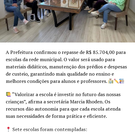
Jéssica Klering foram chamadas pelo quinteto de
jornalistas. Bruna, sempre comunicativa, parceria ter
perdido as palavras. Cauane, mais emotiva, perdera as
lágrimas e era apenas sorrisos.
Restava saber quem seria a rainha do Winterschneiss
(como se chama Bom Princípio em alemão). E Picada dos
A Prefeitura confirmou o repasse de R$ 85.704,00 para
Winter tem uma Winter como rainha. Amanda Rauber
escolas da rede municipal. O valor será usado para
Winter, a caçula, com 22 anos, foi a escolhida. E de
materiais didáticos, manutenção dos prédios e despesas
pronto agradeceu também no dialeto alemão, com um
de custeio, garantindo mais qualidade no ensino e
convite e um Dankeschöne, ou melhor, em dialeto,
melhores condições para alunos e professores.
“Tanke xeen”.
“Valorizar a escola é investir no futuro das nossas
E que venha a festa, nas três primeiras semanas de
crianças”, afirma a secretária Marcia Rhoden. Os
setembro, para que Bom Princípio a todos,
recursos dão autonomia para que cada escola atenda
carinhosamente, possa acolher!
suas necessidades de forma prática e eficiente.
Sete escolas foram contempladas: