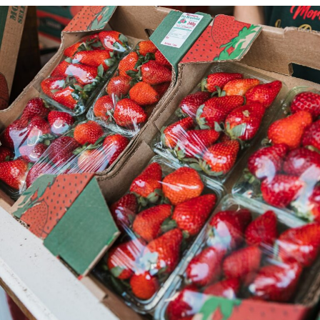
receber os alunos. Poderia ter sido realizada outra
solenidade de inauguração. Mas, não, as aulas
simplesmente iniciaram graças ao esforço da
administração municipal, dos professores, dos
servidores, do CPM e, também, dos alunos.
Em sua fala, a professora e diretora Marli Schneider
falava com regência cardíaca. Antes de mais nada
rendeu gratidão a todos que se comprometeram com a
escola. Homenageou alunos e professores. Agradeceu a
toda sua equipe e ao CPM. Parabenizou a administração
municipal. Conteve as lágrimas, mas a torrente de
sentimento haveria surgir do seu rosto quando,
momentos depois, faria o descerro de placa que marcava
o início das aulas de fato.
O presidente da câmara, João Augusto Rodrigues da
Silva, que falou depois da bênção do padre Eduardo
Botega, citou as palavras de outro sacerdote (Rogério