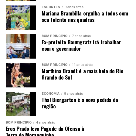
investimento.
VANESSA FRIBEL DE QUADROS STEFFEN
ESPORTES
9 anos atrás
Mariana Brambilla orgulha a todos com
A SEGUIR
seu talento nas quadras
Livro dá lições legislativas aos vereadores
NÃO PERCA
12ª Kappesberg Fest conhece sua nova corte
BOM PRINCÍPIO
7 anos atrás
Ex-prefeito Baumgratz irá trabalhar
com o governador
BOM PRINCÍPIO
11 anos atrás
Marthina Brandt é a mais bela do Rio
Grande do Sul
ECONOMIA
8 anos atrás
Thal Biergarten é a nova pedida da
região
BOM PRINCÍPIO
4 anos atrás
Eros Prado leva Pagode da Ofensa à
Terra do Moranguinho