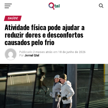
SAÚDE
Atividade física pode ajudar a
reduzir dores e desconfortos
causados pelo frio
Publicado
2 meses atrás
em
18 de junho de 2026
Por
Jornal Qtal