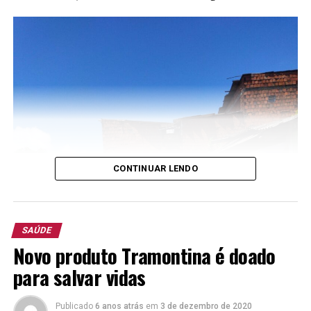
Outros cuidados importantes incluem o uso de roupas
adequadas para a temperatura, a manutenção da
hidratação e, em dias de frio intenso, vento ou chuva, a
preferência por ambientes fechados para a prática das
atividades.
TÓPICOS RELACIONADOS:
ESTÁCIO
SAÚDE
NÃO PERCA
A missão é servir e cuidar
CONTINUAR LENDO
SAÚDE
Novo produto Tramontina é doado
para salvar vidas
Publicado
6 anos atrás
em
3 de dezembro de 2020