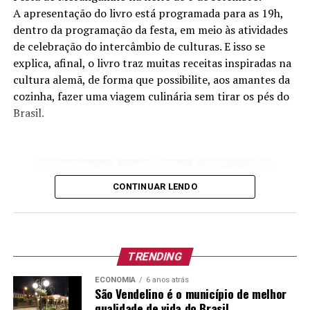
exceção dos componentes da área médica disponíveis
A apresentação do livro está programada para as 19h,
cidades turísticas há belas vitrines e próximo a elas
no mercado, o Ventra foi desenvolvido dentro da
dentro da programação da festa, em meio às atividades
pessoas com grandes dificuldades para ter uma vida
empresa.
de celebração do intercâmbio de culturas. E isso se
digna.
explica, afinal, o livro traz muitas receitas inspiradas na
cultura alemã, de forma que possibilite, aos amantes da
cozinha, fazer uma viagem culinária sem tirar os pés do
O conceito é baseado em estudo do MIT – Massachusetts
Brasil.
Institute of Technology – que envolve um sistema
mecânico automatizado relativamente simples e barato,
utilizado para ventilar pacientes em situações de
emergência. Esse sistema substitui o reanimador manual
chamado de Ambu, atualmente utilizado nas emergências
CONTINUAR LENDO
dos hospitais, com vantagens ligadas à simplicidade,
baixo custo, fácil assepsia e disponibilidade no mercado.
TRENDING
ECONOMIA
6 anos atrás
A iniciativa também contou com o apoio de profissionais e
São Vendelino é o município de melhor
estrutura do Hospital Tacchini, de Bento Gonçalves/RS,
qualidade de vida do Brasil