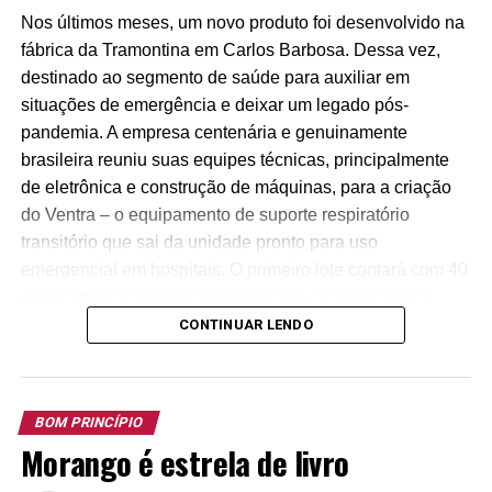
981506410) para depósito em prol do projeto.
Nos últimos meses, um novo produto foi desenvolvido na
fábrica da Tramontina em Carlos Barbosa. Dessa vez,
destinado ao segmento de saúde para auxiliar em
situações de emergência e deixar um legado pós-
pandemia. A empresa centenária e genuinamente
brasileira reuniu suas equipes técnicas, principalmente
de eletrônica e construção de máquinas, para a criação
do Ventra – o equipamento de suporte respiratório
transitório que sai da unidade pronto para uso
emergencial em hospitais. O primeiro lote contará com 40
equipamentos que serão doados em dezembro para
hospitais de mais de 20 municípios do Rio Grande do
CONTINUAR LENDO
Sul.
BOM PRINCÍPIO
Morango é estrela de livro
O projeto nasceu em março, em meio a crise no norte da
Itália, onde o sistema de saúde entrou em colapso. No