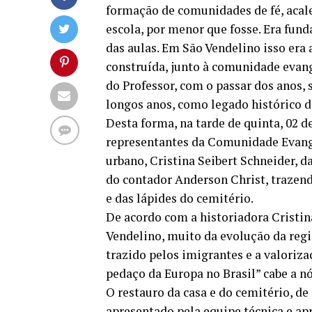
formação de comunidades de fé, acale
escola, por menor que fosse. Era fun
das aulas. Em São Vendelino isso era 
construída, junto à comunidade evang
do Professor, com o passar dos anos, 
longos anos, como legado histórico d
Desta forma, na tarde de quinta, 02 d
representantes da Comunidade Evang
urbano, Cristina Seibert Schneider, da
do contador Anderson Christ, trazendo
e das lápides do cemitério.
De acordo com a historiadora Cristina
Vendelino, muito da evolução da reg
trazido pelos imigrantes e a valoriz
pedaço da Europa no Brasil” cabe a nó
O restauro da casa e do cemitério, de
apresentado pela equipe técnica e a