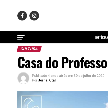
NOTÍCIA
CULTURA
Casa do Professo
Publicado
4 anos atrás
em
30 de julho de 2020
Por
Jornal Qtal