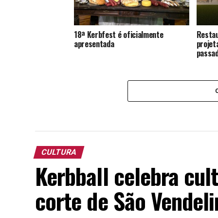
18ª Kerbfest é oficialmente
Restau
apresentada
projet
passa
CULTURA
Kerbball celebra cult
corte de São Vendeli