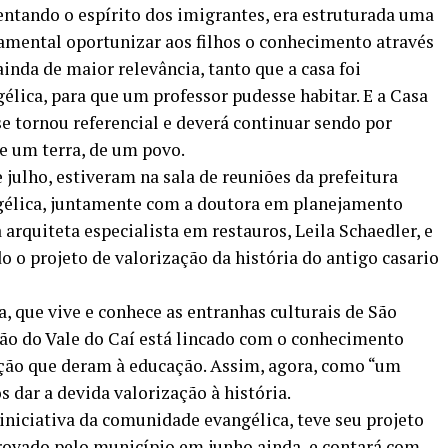
ntando o espírito dos imigrantes, era estruturada uma
damental oportunizar aos filhos o conhecimento através
ainda de maior relevância, tanto que a casa foi
élica, para que um professor pudesse habitar. E a Casa
se tornou referencial e deverá continuar sendo por
e um terra, de um povo.
e julho, estiveram na sala de reuniões da prefeitura
élica, juntamente com a doutora em planejamento
 arquiteta especialista em restauros, Leila Schaedler, e
 o projeto de valorização da história do antigo casario
, que vive e conhece as entranhas culturais de São
ião do Vale do Caí está lincado com o conhecimento
ação que deram à educação. Assim, agora, como “um
s dar a devida valorização à história.
 iniciativa da comunidade evangélica, teve seu projeto
provado pelo município em junho ainda, e contará com