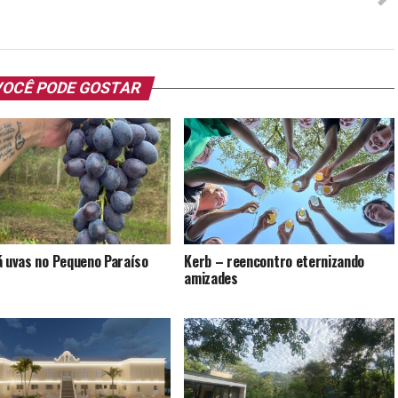
OCÊ PODE GOSTAR
á uvas no Pequeno Paraíso
Kerb – reencontro eternizando
amizades