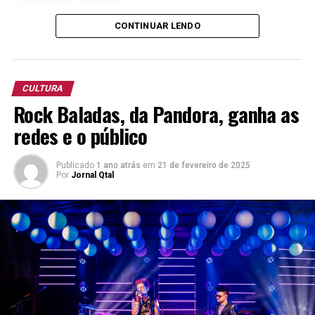
Kellerbier Naturtrüb
Bock
CONTINUAR LENDO
German Pilsner
South Beer Cup 2025
(Copa Libertadores)
CULTURA
Pilsen “Premium Lager”
Rock Baladas, da Pandora, ganha as
redes e o público
13º Concurso Brasileiro da Cerveja.
Porter
Publicado
1 ano atrás
em
21 de fevereiro de 2025
Oktoberfest
Por
Jornal Qtal
Kellerbier Naturtrüb