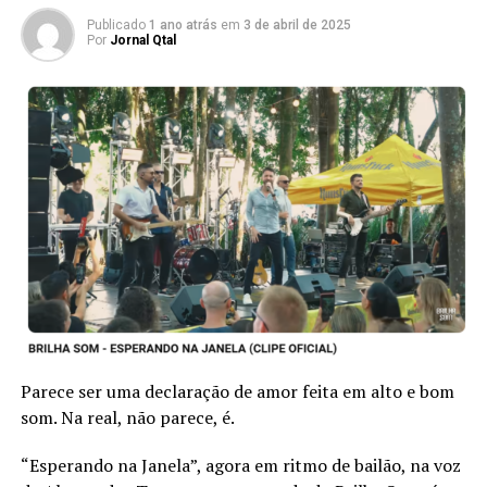
Publicado
1 ano atrás
em
3 de abril de 2025
Por
Jornal Qtal
TÓPICOS RELACIONADOS:
CAROLINE KLEIN
FESTUR
LANA SCHULTZ
SANDY ABEL
SOBERANAS
A SEGUIR
No reino de Carol
NÃO PERCA
Iná e Rubem fazem viagem para seus corações
Parece ser uma declaração de amor feita em alto e bom
som. Na real, não parece, é.
“Esperando na Janela”, agora em ritmo de bailão, na voz