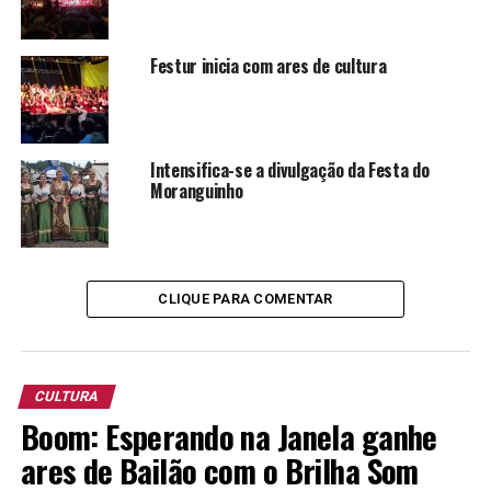
Quanto à Festur, que ainda não tem data definida, as
belas acreditam que a festa motivo de união da
Festur inicia com ares de cultura
comunidade, dividindo a responsabilidade de trazer
visitantes a Salvador do Sul com todos os salvadorenses.
Se depender do trio, com boa afinidade desde o primeiro
dia, Salvador do Sul estará muito bem representado pelo
Intensifica-se a divulgação da Festa do
próximo biênio.
Moranguinho
CLIQUE PARA COMENTAR
CULTURA
Boom: Esperando na Janela ganhe
ares de Bailão com o Brilha Som