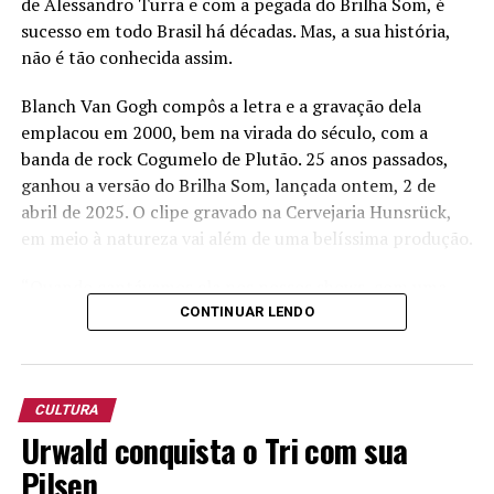
de Alessandro Turra e com a pegada do Brilha Som, é
sucesso em todo Brasil há décadas. Mas, a sua história,
não é tão conhecida assim.
Blanch Van Gogh compôs a letra e a gravação dela
emplacou em 2000, bem na virada do século, com a
banda de rock Cogumelo de Plutão. 25 anos passados,
ganhou a versão do Brilha Som, lançada ontem, 2 de
abril de 2025. O clipe gravado na Cervejaria Hunsrück,
em meio à natureza vai além de uma belíssima produção.
“Quando cantávamos ela nos nossos shows, com uma
versão mais sertaneja, já se percebia uma interação do
CONTINUAR LENDO
público, mas na gravação do clipe a energia foi muito
forte”, diz o vocalista do Brilha Som, Alessandro Turra.
CULTURA
Em vídeo lançado em suas redes sociais neste dia 3,
Urwald conquista o Tri com sua
Turra, lembra que a música foi uma composição voltado
a Deus, sendo, sim, uma belíssima declaração de amor.
Pilsen