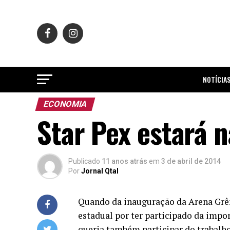
NOTÍCIA
ECONOMIA
Star Pex estará 
Publicado
11 anos atrás
em
3 de abril de 2014
Por
Jornal Qtal
Quando da inauguração da Arena Grêm
estadual por ter participado da impo
queria também participar do trabalho