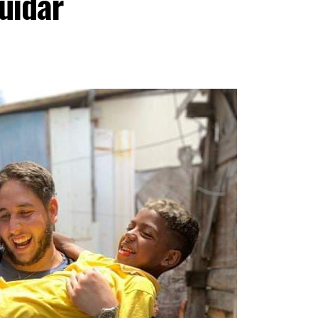
uidar
s para que grandes empresas se desenvolvam e
imismo, competência e paixão pelo negócio são
 entregue por Daniel Randon, presidente da Randon,
rante mais de um século para o desenvolvimento
ilhantes contou com a presença de nomes como o
es, Ricardo Amorim, Tinga, Luciano Potter, Marcus
do Junior e Harry Fockink. O evento é um
es, uma plataforma de conexões, capacitação e