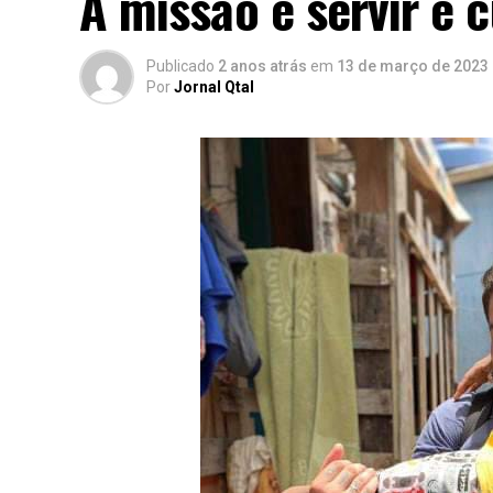
A missão é servir e c
Publicado
2 anos atrás
em
13 de março de 2023
Por
Jornal Qtal
Clovis destacou a importância das pessoa
consolidem e lembrou que entusiasmo, ot
essenciais para o sucesso. A honraria foi
que enfatizou a relevância da empresa du
do estado e do país.
Além de Randon, a Conferência Mentes Br
economista brasileiro premiado pela Forb
Rossi, Manuela Bordasch, Cris Silva, Aril
desdobramento do projeto Mentes Brilhant