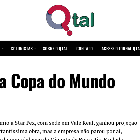
S
COLUNISTAS
SOBRE O QTAL
CONTATO
ACESSE O JORNAL QTA
na Copa do Mundo
io a Star Pex, com sede em Vale Real, ganhou projeção
rtantíssima obra, mas a empresa não parou por aí,
 de remodelação do Gigante da Beira Rio. E o lado