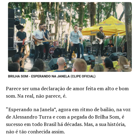
TÓPICOS RELACIONADOS:
EMANCIPAÇÃO
IVO LAURO KOCHHANN
SALVADOR DO SUL
SÃO PEDRO DA SERRA
A SEGUIR
Iniciou a 10ª edição da Expoclara
NÃO PERCA
Vale Real é destaque nacional
Parece ser uma declaração de amor feita em alto e bom
som. Na real, não parece, é.
“Esperando na Janela”, agora em ritmo de bailão, na voz
de Alessandro Turra e com a pegada do Brilha Som, é
sucesso em todo Brasil há décadas. Mas, a sua história,
não é tão conhecida assim.