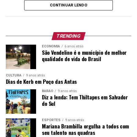
da alegria, deixando evidente que o lançamento do DVD,
CONTINUAR LENDO
que está no youtube, é uma vitória gigantesca.
A gravação, em Lajeado, há algumas semanas, foi
realizada ao vivo, sem qualquer edição de voz posterior.
Os cortes de imagens são mágicos fazendo parecer que o
TRENDING
ambiente, bastante grande, fosse pequenino e
ECONOMIA
6 anos atrás
aconchegando, quase familiar.
São Vendelino é o município de melhor
qualidade de vida do Brasil
Para quem quer reviver os anos 80 e 90, talvez um pouco
dos 2000, com o sentimento de nostalgia e amor pela
CULTURA
9 anos atrás
vida pode fazê-lo assistindo ao show histórico que
Dias de Kerb em Poço das Antas
deverá catapultar a Pandora no cenário nacional e,
BARÃO
9 anos atrás
quiçá, internacional.
Diz a lenda: Tem Thiltapes em Salvador
do Sul
Assista e viva cada momento como se fosse único:
(3060) Pandora – DVD Rock Baladas (Completo) –
ESPORTES
9 anos atrás
YouTube
Mariana Brambilla orgulha a todos com
seu talento nas quadras