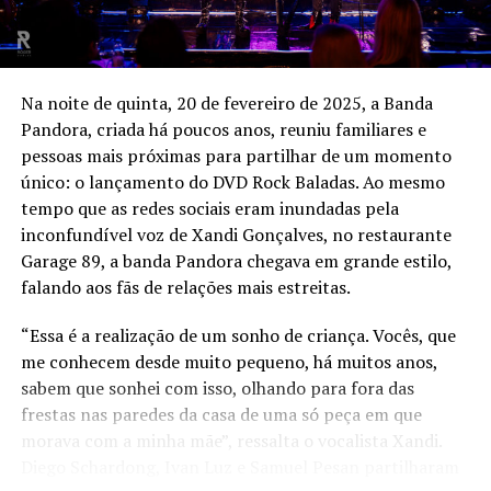
Na noite de quinta, 20 de fevereiro de 2025, a Banda
Pandora, criada há poucos anos, reuniu familiares e
pessoas mais próximas para partilhar de um momento
único: o lançamento do DVD Rock Baladas. Ao mesmo
tempo que as redes sociais eram inundadas pela
inconfundível voz de Xandi Gonçalves, no restaurante
Garage 89, a banda Pandora chegava em grande estilo,
falando aos fãs de relações mais estreitas.
“Essa é a realização de um sonho de criança. Vocês, que
me conhecem desde muito pequeno, há muitos anos,
sabem que sonhei com isso, olhando para fora das
frestas nas paredes da casa de uma só peça em que
morava com a minha mãe”, ressalta o vocalista Xandi.
Diego Schardong, Ivan Luz e Samuel Pesan partilharam