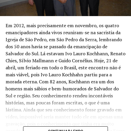
Em 2012, mais precisamente em novembro, os quatro
emancipadores ainda vivos reuniram-se na sacristia da
Igreja de São Pedro, em São Pedro da Serra, lembrando
dos 50 anos havia se passado da emancipação de
Salvador do Sul. Lá estavam Ivo Lauro Kochhann, Renato
Chies, Sílvio Mallmann e Guido Cornélius. Hoje, 21 de
abril, um feriado em todo o Brasil, este encontro não é
mais viável, pois Ivo Lauro Kochhahn partiu para a
morada eterna. Com 82 anos, Kochhann era um dos
homens mais sábios e bem-humorados de Salvador do
Sul e região. Seu conhecimento rendeu incontáveis
histórias, mas poucas foram escritas, o que é uma
lástima. Ainda que seu conhecimento fosse gravado em
vídeo, impossível seria manter todo ele em apenas uma
gravação, pois o conhecimento que tinha era muito
grande. Ivo Lauro Kochhann vivia em São Pedro da Serra