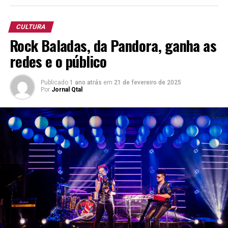
South Beer Cup 2025
(Copa Libertadores)
CULTURA
Pilsen “Premium Lager”
Rock Baladas, da Pandora, ganha as
redes e o público
13º Concurso Brasileiro da Cerveja.
Porter
Publicado
1 ano atrás
em
21 de fevereiro de 2025
Oktoberfest
Por
Jornal Qtal
Kellerbier Naturtrüb