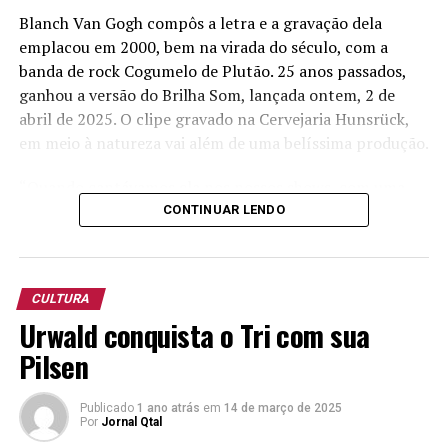
Blanch Van Gogh compôs a letra e a gravação dela
emplacou em 2000, bem na virada do século, com a
banda de rock Cogumelo de Plutão. 25 anos passados,
ganhou a versão do Brilha Som, lançada ontem, 2 de
abril de 2025. O clipe gravado na Cervejaria Hunsrück,
em meio à natureza vai além de uma belíssima produção.
“Quando cantávamos ela nos nossos shows, com uma
versão mais sertaneja, já se percebia uma interação do
CONTINUAR LENDO
público, mas na gravação do clipe a energia foi muito
forte”, diz o vocalista do Brilha Som, Alessandro Turra.
CULTURA
Em vídeo lançado em suas redes sociais neste dia 3,
Urwald conquista o Tri com sua
Turra, lembra que a música foi uma composição voltado
a Deus, sendo, sim, uma belíssima declaração de amor.
Pilsen
O estilo musical cá do interior do Rio Grande do Sul vem
Publicado
1 ano atrás
em
14 de março de 2025
ganhando o Brasil. É questão de tempo para que nossos
Por
Jornal Qtal
artistas tenham sua arte reconhecida neste país