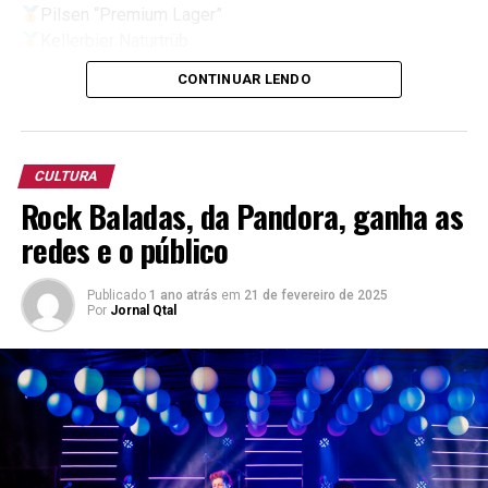
Pilsen “Premium Lager”
Kellerbier Naturtrüb
Bock
CONTINUAR LENDO
German Pilsner
South Beer Cup 2025
(Copa Libertadores)
CULTURA
Pilsen “Premium Lager”
Rock Baladas, da Pandora, ganha as
redes e o público
13º Concurso Brasileiro da Cerveja.
Porter
Publicado
1 ano atrás
em
21 de fevereiro de 2025
Oktoberfest
Por
Jornal Qtal
Kellerbier Naturtrüb