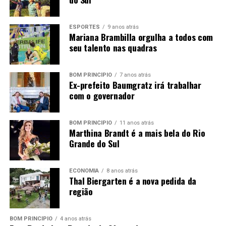
Assista e viva cada momento como se fosse único:
(3060) Pandora – DVD Rock Baladas (Completo) –
ESPORTES
9 anos atrás
YouTube
Mariana Brambilla orgulha a todos com
seu talento nas quadras
BOM PRINCÍPIO
7 anos atrás
Ex-prefeito Baumgratz irá trabalhar
com o governador
BOM PRINCÍPIO
11 anos atrás
Marthina Brandt é a mais bela do Rio
Grande do Sul
ECONOMIA
8 anos atrás
Thal Biergarten é a nova pedida da
região
BOM PRINCÍPIO
4 anos atrás