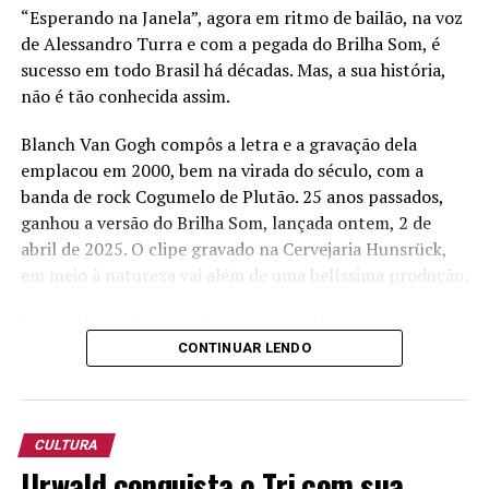
“Esperando na Janela”, agora em ritmo de bailão, na voz
TÓPICOS RELACIONADOS:
KLAUS LAUCK
de Alessandro Turra e com a pegada do Brilha Som, é
LUCAS EDUARDO GRAVE
ORQUESTRA MUNICIPAL
sucesso em todo Brasil há décadas. Mas, a sua história,
SÃO VENDELINO
não é tão conhecida assim.
A SEGUIR
Segredos da forja, a ferro e fogo, encantam visitante
Blanch Van Gogh compôs a letra e a gravação dela
alemão
emplacou em 2000, bem na virada do século, com a
banda de rock Cogumelo de Plutão. 25 anos passados,
NÃO PERCA
Ação de Natal do Sicredi emociona
ganhou a versão do Brilha Som, lançada ontem, 2 de
abril de 2025. O clipe gravado na Cervejaria Hunsrück,
em meio à natureza vai além de uma belíssima produção.
“Quando cantávamos ela nos nossos shows, com uma
versão mais sertaneja, já se percebia uma interação do
CONTINUAR LENDO
público, mas na gravação do clipe a energia foi muito
forte”, diz o vocalista do Brilha Som, Alessandro Turra.
CULTURA
Em vídeo lançado em suas redes sociais neste dia 3,
Urwald conquista o Tri com sua
Turra, lembra que a música foi uma composição voltado