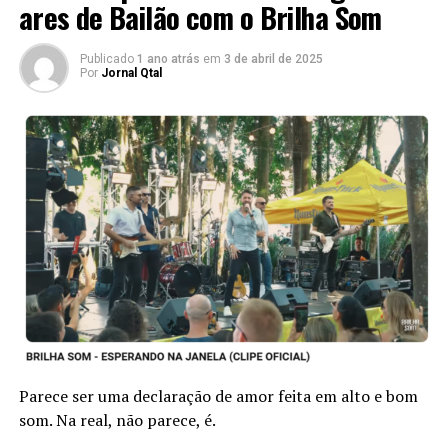
ares de Bailão com o Brilha Som
levar a nossa cultural para o outro lado do oceano,
firmando laços, é enriquecer a musicalidade bebendo da
Publicado
1 ano atrás
em
3 de abril de 2025
fonte no Velho Mundo.
Por
Jornal Qtal
Parece ser uma declaração de amor feita em alto e bom
som. Na real, não parece, é.