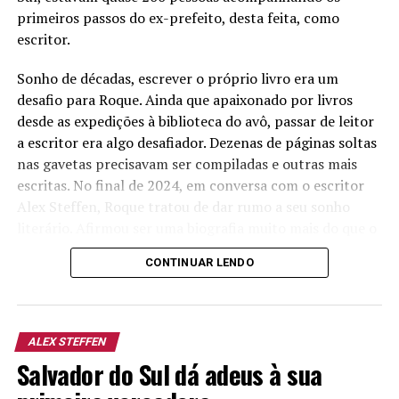
primeiros passos do ex-prefeito, desta feita, como
escritor.
Sonho de décadas, escrever o próprio livro era um
desafio para Roque. Ainda que apaixonado por livros
desde as expedições à biblioteca do avô, passar de leitor
a escritor era algo desafiador. Dezenas de páginas soltas
nas gavetas precisavam ser compiladas e outras mais
escritas. No final de 2024, em conversa com o escritor
Alex Steffen, Roque tratou de dar rumo a seu sonho
literário. Afirmou ser uma biografia muito mais do que o
relato de uma vida, mas de tantas que o cercam,
CONTINUAR LENDO
intensificou a escrita e aprofundou a pesquisa. Inclusive,
como fruto dos estudos, descobriu as origens em
Klüsserath, na Alemanha, de onde partiu o imigrante
Mathias Reichert. “Com a família fiz a viagem da minha
ALEX STEFFEN
vida, em março de 2025, para descobrir as minhas
Salvador do Sul dá adeus à sua
origens”, relatou em seu discurso o escritor.