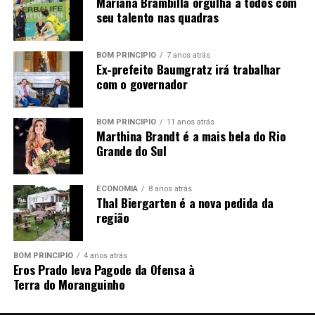
Mariana Brambilla orgulha a todos com
Casada com o professor Luiz Mello da Rosa, fez de tudo
seu talento nas quadras
para oportunizar à filha Bruna, o que ela mesmo não
tivera. Valorizava o estudo, a cultura, o conhecimento
BOM PRINCÍPIO
7 anos atrás
amplo…
Ex-prefeito Baumgratz irá trabalhar
com o governador
No último final de semana apresentou um problema
súbito de saúde e foi levada ao hospital. Transferida para
BOM PRINCÍPIO
11 anos atrás
Caxias do Sul e não mais viu a sua Salvador do Sul.
Marthina Brandt é a mais bela do Rio
Grande do Sul
Aos 78 anos partiu à morada eterna e nesta quinta terá
o povo a oportunidade de dizer, obrigado e até breve,
àquela que foi pioneira em terras salvadorenses.
ECONOMIA
8 anos atrás
Thal Biergarten é a nova pedida da
região
BOM PRINCÍPIO
4 anos atrás
Eros Prado leva Pagode da Ofensa à
Terra do Moranguinho