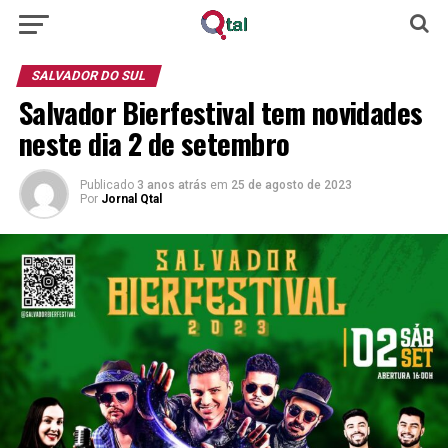
SALVADOR DO SUL
Salvador Bierfestival tem novidades
neste dia 2 de setembro
Publicado
3 anos atrás
em
25 de agosto de 2023
Por
Jornal Qtal