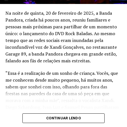
Na noite de quinta, 20 de fevereiro de 2025, a Banda
Pandora, criada há poucos anos, reuniu familiares e
pessoas mais próximas para partilhar de um momento
único: o lançamento do DVD Rock Baladas. Ao mesmo
tempo que as redes sociais eram inundadas pela
inconfundível voz de Xandi Gonçalves, no restaurante
Garage 89, a banda Pandora chegava em grande estilo,
falando aos fãs de relações mais estreitas.
“Essa é a realização de um sonho de criança. Vocês, que
me conhecem desde muito pequeno, há muitos anos,
sabem que sonhei com isso, olhando para fora das
frestas nas paredes da casa de uma só peça em que
morava com a minha mãe”, ressalta o vocalista Xandi.
Diego Schardong, Ivan Luz e Samuel Pesan partilharam
da alegria, deixando evidente que o lançamento do DVD,
CONTINUAR LENDO
que está no youtube, é uma vitória gigantesca.