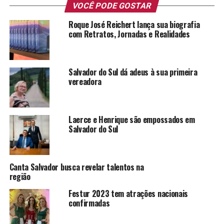
VOCÊ PODE GOSTAR
A organização do evento foi primorosa, tendo tomado
Roque José Reichert lança sua biografia
longas horas de estudos e ajustes, de modo que tudo
com Retratos, Jornadas e Realidades
estivesse nos conformes. E ainda assim há surpresas.
Muitas delas compiladas para, quem sabe, serem
relatadas em detalhes na próxima festa, afinal, festa de
Salvador do Sul dá adeus à sua primeira
família é assim: uma contínua relação entre pessoas
vereadora
aparentadas e que antes nem haviam se visto na vida.
Salvador do Sul fez bonito em sua festa dos Specht,
Laerce e Henrique são empossados em
podendo até inspirar outros eventos com ares de kerb.
Salvador do Sul
Afinal, é possível fazer uma festa simples e bela.
Canta Salvador busca revelar talentos na
região
Festur 2023 tem atrações nacionais
confirmadas