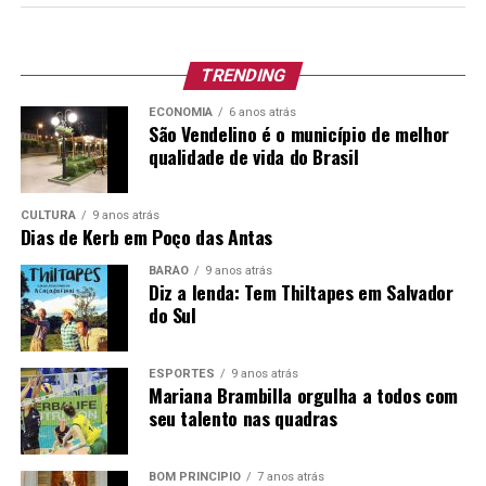
A gravação, em Lajeado, há algumas semanas, foi
realizada ao vivo, sem qualquer edição de voz posterior.
Os cortes de imagens são mágicos fazendo parecer que o
TRENDING
ambiente, bastante grande, fosse pequenino e
ECONOMIA
6 anos atrás
aconchegando, quase familiar.
São Vendelino é o município de melhor
qualidade de vida do Brasil
Para quem quer reviver os anos 80 e 90, talvez um pouco
dos 2000, com o sentimento de nostalgia e amor pela
CULTURA
9 anos atrás
vida pode fazê-lo assistindo ao show histórico que
Dias de Kerb em Poço das Antas
deverá catapultar a Pandora no cenário nacional e,
BARÃO
9 anos atrás
quiçá, internacional.
Diz a lenda: Tem Thiltapes em Salvador
do Sul
Assista e viva cada momento como se fosse único:
(3060) Pandora – DVD Rock Baladas (Completo) –
ESPORTES
9 anos atrás
YouTube
Mariana Brambilla orgulha a todos com
seu talento nas quadras
BOM PRINCÍPIO
7 anos atrás