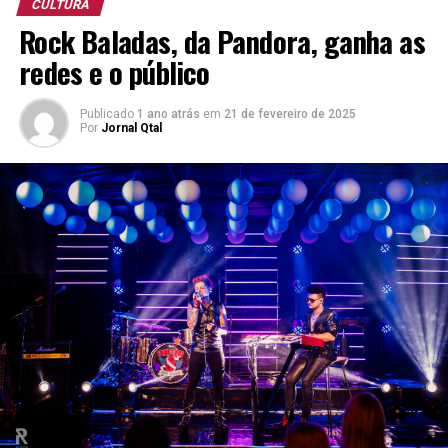
(Copa Libertadores)
CULTURA
Pilsen “Premium Lager”
Rock Baladas, da Pandora, ganha as
redes e o público
13º Concurso Brasileiro da Cerveja.
Porter
Publicado
1 ano atrás
em
21 de fevereiro de 2025
Oktoberfest
Por
Jornal Qtal
Kellerbier Naturtrüb