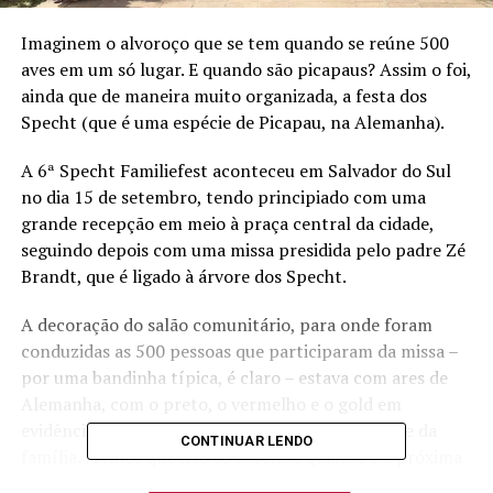
Imaginem o alvoroço que se tem quando se reúne 500
aves em um só lugar. E quando são picapaus? Assim o foi,
ainda que de maneira muito organizada, a festa dos
Specht (que é uma espécie de Picapau, na Alemanha).
A 6ª Specht Familiefest aconteceu em Salvador do Sul
no dia 15 de setembro, tendo principiado com uma
grande recepção em meio à praça central da cidade,
seguindo depois com uma missa presidida pelo padre Zé
Brandt, que é ligado à árvore dos Specht.
A decoração do salão comunitário, para onde foram
conduzidas as 500 pessoas que participaram da missa –
por uma bandinha típica, é claro – estava com ares de
Alemanha, com o preto, o vermelho e o gold em
evidência. Mesas postas e até cerveja com o nome da
CONTINUAR LENDO
família. Melhor que isso só sabendo quando é a próxima
festa. E ela está marcada, para 2021, em Pelotas.